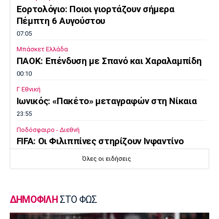
Εορτολόγιο: Ποιοι γιορτάζουν σήμερα
Πόρτο
Μπενφίκα
Πέμπτη 6 Αυγούστου
07:05
Μπάσκετ Ελλάδα
ΠΑΟΚ: Επένδυση με Σπανό και Χαραλαμπίδη
00:10
Γ Εθνική
Ιωνικός: «Πακέτο» μεταγραφών στη Νίκαια
23:55
Ποδόσφαιρο - Διεθνή
FIFA: Οι Φιλιππίνες στηρίζουν Ινφαντίνο
23:35
Όλες οι ειδήσεις
Conference League
Παναθηναϊκός – ΤΣΣΚΑ 1948 1-1:
Προβληματική εικόνα…
ΔΗΜΟΦΙΛΗ
ΣΤΟ ΦΩΣ
23:22