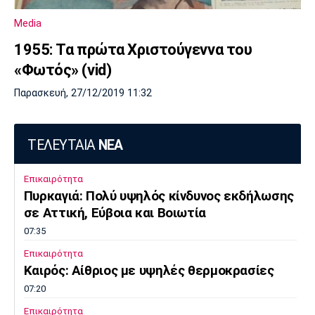
Λίβερπουλ
Μάντσεστερ
Γιουβέντους
Σίτι
Media
1955: Τα πρώτα Χριστούγεννα του
«Φωτός» (vid)
Ίντερ
Μίλαν
Μπάγερν
Παρασκευή, 27/12/2019 11:32
ΤΕΛΕΥΤΑΙΑ
ΝΕΑ
Μπορούσια
Παρί Σεν
Μαρσέιγ
Επικαιρότητα
Ντόρτμουντ
Ζερμέν
Πυρκαγιά: Πολύ υψηλός κίνδυνος εκδήλωσης
σε Αττική, Εύβοια και Βοιωτία
07:35
Μονακό
Ερυθρός
Τότεναμ
Επικαιρότητα
Αστέρας
Καιρός: Αίθριος με υψηλές θερμοκρασίες
07:20
Επικαιρότητα