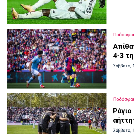
Ποδόσφαι
Απίθα
4-3 τ
Σάββατο, 
Ποδόσφαι
Ράγιο 
αήττη
Σάββατο, 