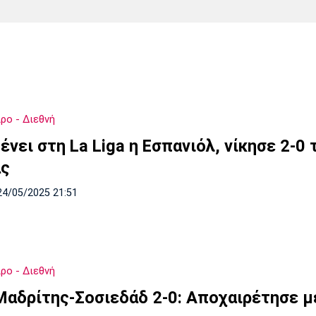
Χάντμπολ
Ηρακλής
Βόλος
Μπορούσια
Παρί Σεν
Ντόρτμουντ
Ζερμέν
ρο - Διεθνή
Πόρτο
Μπενφίκα
νει στη La Liga η Εσπανιόλ, νίκησε 2-0 
ας
24/05/2025 21:51
ρο - Διεθνή
Μαδρίτης-Σοσιεδάδ 2-0: Αποχαιρέτησε μ