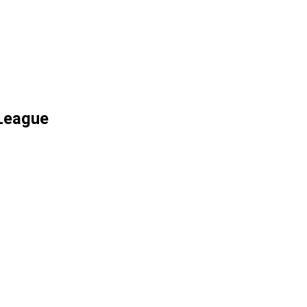
 League