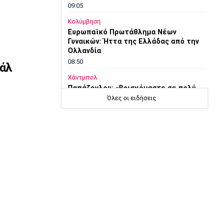
09:05
Κολύμβηση
Ευρωπαϊκό Πρωτάθλημα Νέων
Γυναικών: Ήττα της Ελλάδας από την
Ολλανδία
08:50
εάλ
Χάντμπολ
Παπάζογλου: «Βρισκόμαστε σε πολύ
καλό επίπεδο»
Όλες οι ειδήσεις
08:35
Conference League
Παναθηναϊκός - ΤΣΣΚΑ 1948 1-1: Τα
highlights της αναμέτρησης
08:20
Super League 1
Ολυμπιακός: Στο κάδρο και ο Βίνια
08:05
Τένις
Σάκκαρη: Νικηφόρα πρεμιέρα στο