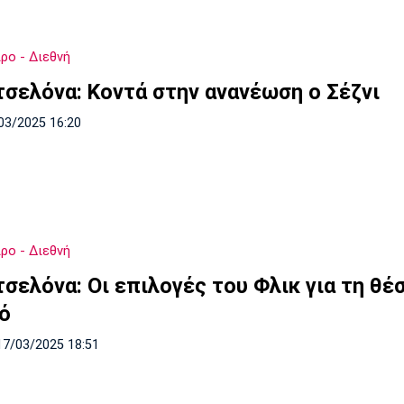
ρο - Διεθνή
σελόνα: Κοντά στην ανανέωση ο Σέζνι
03/2025 16:20
ρο - Διεθνή
σελόνα: Οι επιλογές του Φλικ για τη θέ
ό
17/03/2025 18:51