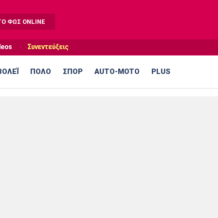
ΤΟ
ΦΩΣ
ONLINE
deos
Συνεντεύξεις
ΒΟΛΕΪ
ΠΟΛΟ
ΣΠΟΡ
AUTO-MOTO
PLUS
Ολυμπιακοί Αγώνες
Auto-Moto
Βόλεϊ
Αυτοκίνητο
Πόλο
Formula 1
Ατρόμητος
Πανιώνιος
Μπαρτσελόνα
Ρεάλ
Μαδρίτης
Τένις
Μοτοσυκλέτα
Σπορ
Tech
Στίβος
Gaming
Λαμία
ΑΕΛ
Λίβερπουλ
Μάντσεστερ
Γυμναστική
Gadgets
Σίτι
Κολύμβηση
Smartphones