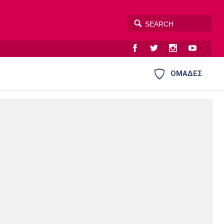
ΟΜΑΔΕΣ
Plus
Blogs
Θέατρο
Η Εφημερίδα
Σινεμά
Πρωτοσέλιδα
Ατλέτικο
Μάντσεστερ
Τσέλσι
Άρσεναλ
Μαδρίτης
Γιουνάιτεντ
Ευ ζην
Έντυπη έκδοση
Βιβλίο
Στήλες
Μουσική
Τραγούδια
Γιουβέντους
Ίντερ
Μίλαν
Μπάγερν
Πολιτισμός
Cine Spot
Running