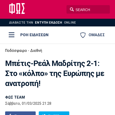
ΔΙΑΒΑΣΤΕ THN
ΕΝΤΥΠΗ ΕΚΔΟΣΗ
ONLINE
ΡΟΗ ΕΙΔΗΣΕΩΝ
ΟΜΑΔΕΣ
Ποδόσφαιρο
Ποδόσφαιρο - Διεθνή
ΠΟΔΟΣΦΑΙΡΟ
ΜΠΑΣΚΕΤ
Μπέτις-Ρεάλ Μαδρίτης 2-1:
Super League 1
Μπάσκετ
ΒΟΛΕΪ
ΠΟΛΟ
ΣΠΟΡ
Στο «κόλπο» της Ευρώπης με
Ολυμπιακός
ΑΕΚ
ΠΑΟΚ
Super League 2
Ελλάδα
Ολυμπιακοί Αγώνες
ανατροπή!
AUTO-MOTO
PLUS
Γ Εθνική
Εθνική
Βόλεϊ
ΦΩΣ TEAM
Ελλάδα
EuroLeague
Πόλο
Παναθηναϊκός
Ατρόμητος
Πανιώνιος
Σάββατο, 01/03/2025 21:28
Champions League
ΝΒΑ
Τένις