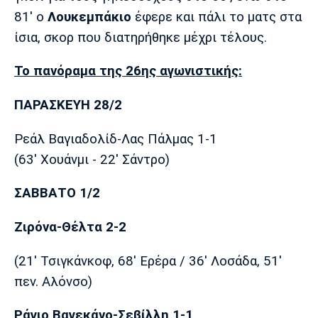
81' ο
Λουκεμπάκιο
έφερε και πάλι το ματς στα
Πόρτο
Μπενφίκα
ίσια, σκορ που διατηρήθηκε μέχρι τέλους.
To πανόραμα της 26ης αγωνιστικής:
ΠΑΡΑΣΚΕΥΗ 28/2
Ρεάλ Βαγιαδολίδ-Λας Πάλμας 1-1
(63' Χουάνμι - 22' Σάντρο)
ΣΑΒΒΑΤΟ 1/2
Ζιρόνα-Θέλτα 2-2
(21' Τσιγκάνκοφ, 68' Ερέρα / 36' Λοσάδα, 51'
πεν. Αλόνσο)
Ράγιο Βαγεκάνο-Σεβίλλη 1-1