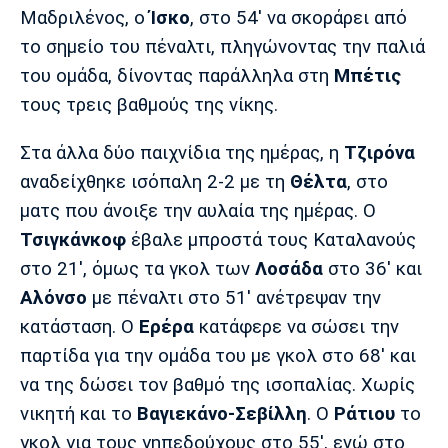
Λίβερπουλ
Μάντσεστερ
Γιουβέντους
Μαδριλένος, ο
Ίσκο
, στο 54' να σκοράρει από
Σίτι
το σημείο του πέναλτι, πληγώνοντας την παλιά
του ομάδα, δίνοντας παράλληλα στη
Μπέτις
τους τρεις βαθμούς της νίκης.
Ίντερ
Μίλαν
Μπάγερν
Στα άλλα δύο παιχνίδια της ημέρας, η
Τζιρόνα
αναδείχθηκε ισόπαλη 2-2 με τη
Θέλτα
, στο
ματς που άνοιξε την αυλαία της ημέρας. Ο
Τσιγκάνκοφ
έβαλε μπροστά τους Καταλανούς
Μπορούσια
Παρί Σεν
Μαρσέιγ
Ντόρτμουντ
Ζερμέν
στο 21', όμως τα γκολ των
Λοσάδα
στο 36' και
Αλόνσο
με πέναλτι στο 51' ανέτρεψαν την
κατάσταση. Ο
Ερέρα
κατάφερε να σώσει την
παρτίδα για την ομάδα του με γκολ στο 68' και
Μονακό
Ερυθρός
Τότεναμ
Αστέρας
να της δώσει τον βαθμό της ισοπαλίας. Χωρίς
νικητή και το
Βαγιεκάνο-Σεβίλλη
. Ο
Ράτιου
το
γκολ για τους γηπεδούχους στο 55', ενώ στο