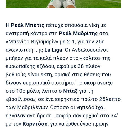
Μουσική
Στήλες
Πολιτισμός
Τραγούδια
Πρόγραμμα TV
Ιωνικός
Κηφισιά
Πανσερραϊκός
Η
Ρεάλ Μπέτις
πέτυχε σπουδαία νίκη με
Cine Spot
ανατροπή κόντρα στη
Ρεάλ Μαδρίτης
στο
«Μπενίτο Βιγιαμαρίν» με 2-1, για την 26η
Running
αγωνιστική της
La Liga
. Οι Ανδαλουσιάνοι
Media
μπήκαν για τα καλά πλέον στο «κόλπο» της
Μπαρτσελόνα
Ρεάλ
Ατλέτικο
ευρωπαϊκής εξόδου, αφού με 38 πλέον
Μαδρίτης
Μαδρίτης
Παρασκήνιο
βαθμούς είναι έκτη, οριακά στις θέσεις που
δίνουν ευρωπαϊκό εισιτήριο. Το σκορ άνοιξε
στο 10ο μόλις λεπτο ο
Ντίαζ
για τη
Μάντσεστερ
Τσέλσι
Άρσεναλ
«βασίλισσα», σε ένα εκρηκτικό πρώτο 25λεπτο
Γιουνάιτεντ
των Μαδριλένων. Ωστόσο οι γηπεδούχοι
έβγαλαν αντίδραση. Ισοφάρισαν αρχικά στο 34'
με τον
Καρντόσο
, για να έρθει ένας πρώην