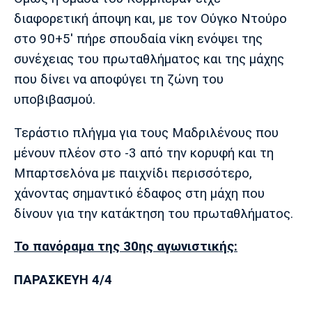
Λίβερπουλ
Μάντσεστερ
Γιουβέντους
διαφορετική άποψη και, με τον Ούγκο Ντούρο
Σίτι
στο 90+5' πήρε σπουδαία νίκη ενόψει της
συνέχειας του πρωταθλήματος και της μάχης
που δίνει να αποφύγει τη ζώνη του
Ίντερ
Μίλαν
Μπάγερν
υποβιβασμού.
Τεράστιο πλήγμα για τους Μαδριλένους που
μένουν πλέον στο -3 από την κορυφή και τη
Μπορούσια
Παρί Σεν
Μαρσέιγ
Μπαρτσελόνα με παιχνίδι περισσότερο,
Ντόρτμουντ
Ζερμέν
χάνοντας σημαντικό έδαφος στη μάχη που
δίνουν για την κατάκτηση του πρωταθλήματος.
Το πανόραμα της 30ης αγωνιστικής:
Μονακό
Ερυθρός
Τότεναμ
Αστέρας
ΠΑΡΑΣΚΕΥΗ 4/4