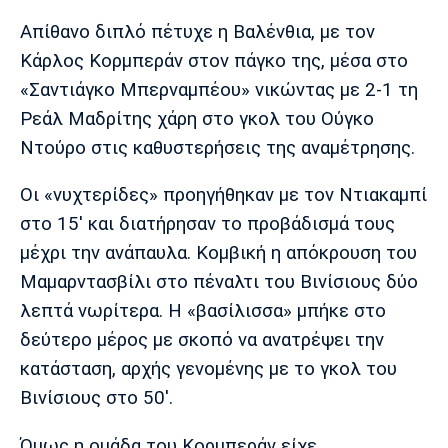
Μουσική
Στήλες
Απίθανο διπλό πέτυχε η Βαλένθια, με τον
Πολιτισμός
Τραγούδια
Πρόγραμμα TV
Κάρλος Κορμπεράν στον πάγκο της, μέσα στο
Ιωνικός
Κηφισιά
Πανσερραϊκός
«Σαντιάγκο Μπερναμπέου» νικώντας με 2-1 τη
Cine Spot
Ρεάλ Μαδρίτης χάρη στο γκολ του Ούγκο
Ντούρο στις καθυστερήσεις της αναμέτρησης.
Running
Οι «νυχτερίδες» προηγήθηκαν με τον Ντιακαμπί
Media
στο 15' και διατήρησαν το προβάδισμά τους
Μπαρτσελόνα
Ρεάλ
Ατλέτικο
Μαδρίτης
Μαδρίτης
Παρασκήνιο
μέχρι την ανάπαυλα. Κομβική η απόκρουση του
Μαμαρντασβίλι στο πέναλτι του Βινίσιους δύο
λεπτά νωρίτερα. Η «βασίλισσα» μπήκε στο
δεύτερο μέρος με σκοπό να ανατρέψει την
Μάντσεστερ
Τσέλσι
Άρσεναλ
Γιουνάιτεντ
κατάσταση, αρχής γενομένης με το γκολ του
Βινίσιους στο 50'.
Όμως η ομάδα του Κορμπεράν είχε