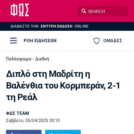
ΔΙΑΒΑΣΤΕ THN
ΕΝΤΥΠΗ ΕΚΔΟΣΗ
ONLINE
ΡΟΗ ΕΙΔΗΣΕΩΝ
ΟΜΑΔΕΣ
Ποδόσφαιρο
Ποδόσφαιρο - Διεθνή
ΠΟΔΟΣΦΑΙΡΟ
ΜΠΑΣΚΕΤ
Διπλό στη Μαδρίτη η
Super League 1
Μπάσκετ
ΒΟΛΕΪ
ΠΟΛΟ
ΣΠΟΡ
Βαλένθια του Κορμπεράν, 2-1
Ολυμπιακός
ΑΕΚ
ΠΑΟΚ
Super League 2
Ελλάδα
Ολυμπιακοί Αγώνες
τη Ρεάλ
AUTO-MOTO
PLUS
Γ Εθνική
Εθνική
Βόλεϊ
ΦΩΣ TEAM
Ελλάδα
EuroLeague
Πόλο
Παναθηναϊκός
Ατρόμητος
Πανιώνιος
Σάββατο, 05/04/2025 20:10
Champions League
ΝΒΑ
Τένις