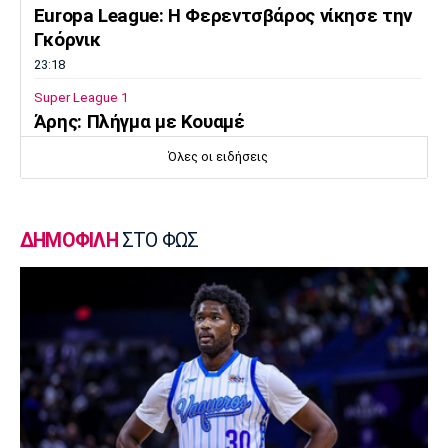
Europa League: Η Φερεντσβάρος νίκησε την
Γκόρνικ
23:18
Super League 1
Άρης: Πλήγμα με Κουαμέ
23:15
Όλες οι ειδήσεις
Champions League
Champions League: Προβάδισμα η
Φενέρμπαχτσε
ΔΗΜΟΦΙΛΗ
ΣΤΟ ΦΩΣ
23:02
Super League 2
Πήρε Αλμπάνη η ΑΕΛ Novibet
22:55
Super League 1
Ο Μόουρα όντως είναι ψηλά στη λίστα
22:49