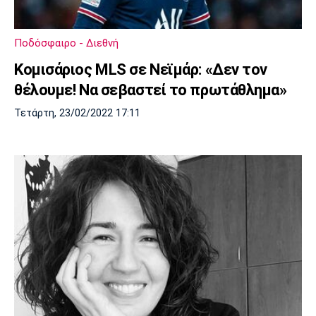
Λίβερπουλ
Μάντσεστερ
Γιουβέντους
Σίτι
Ποδόσφαιρο - Διεθνή
Κομισάριος MLS σε Νεϊμάρ: «Δεν τον
θέλουμε! Να σεβαστεί το πρωτάθλημα»
Ίντερ
Μίλαν
Μπάγερν
Τετάρτη, 23/02/2022 17:11
Μπορούσια
Παρί Σεν
Μαρσέιγ
Ντόρτμουντ
Ζερμέν
Μονακό
Ερυθρός
Τότεναμ
Αστέρας