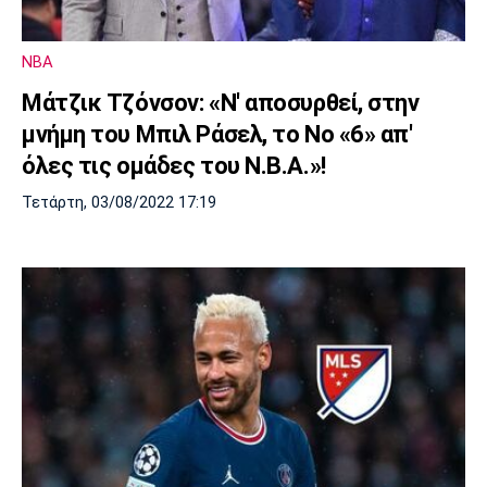
Μουσική
Στήλες
Πολιτισμός
Τραγούδια
Πρόγραμμα TV
NBA
Ιωνικός
Κηφισιά
Πανσερραϊκός
Μάτζικ Τζόνσον: «Ν' αποσυρθεί, στην
Cine Spot
μνήμη του Μπιλ Ράσελ, το Νο «6» απ'
Running
όλες τις ομάδες του Ν.Β.Α.»!
Τετάρτη, 03/08/2022 17:19
Media
Μπαρτσελόνα
Ρεάλ
Ατλέτικο
Μαδρίτης
Μαδρίτης
Παρασκήνιο
Μάντσεστερ
Τσέλσι
Άρσεναλ
Γιουνάιτεντ