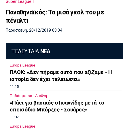
Super League 1
Λίβερπουλ
Μάντσεστερ
Γιουβέντους
Σίτι
Παναθηναϊκός: Τα μισά γκολ του με
πέναλτι
Παρασκευή, 20/12/2019 08:04
Ίντερ
Μίλαν
Μπάγερν
ΤΕΛΕΥΤΑΙΑ
ΝΕΑ
Europa League
Μπορούσια
Παρί Σεν
Μαρσέιγ
ΠΑΟΚ: «Δεν πήραμε αυτό που αξίζαμε - Η
Ντόρτμουντ
Ζερμέν
ιστορία δεν έχει τελειώσει»
11:15
Ποδόσφαιρο - Διεθνή
«Πάει για βασικός ο Ιωαννίδης μετά το
Μονακό
Ερυθρός
Τότεναμ
Αστέρας
επεισόδιο Μπόρζες - Σουάρες»
11:02
Europa League