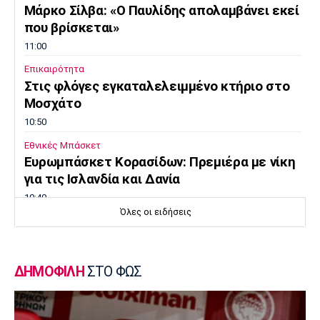
Μάρκο Σίλβα: «Ο Παυλίδης απολαμβάνει εκεί
Πόρτο
Μπενφίκα
που βρίσκεται»
11:00
Επικαιρότητα
Στις φλόγες εγκαταλελειμμένο κτήριο στο
Μοσχάτο
10:50
Εθνικές Μπάσκετ
Ευρωμπάσκετ Κορασίδων: Πρεμιέρα με νίκη
για τις Ισλανδία και Δανία
10:40
Όλες οι ειδήσεις
Μπάσκετ
Συνεχίζει στη Ρωσία ο Αλεξέι Ποκουσέφσκι
10:30
ΔΗΜΟΦΙΛΗ
ΣΤΟ ΦΩΣ
Στοίχημα
ΦΩΣ στο Στοίχημα: Κίνητρο η Σάντεφιορντ
10:20