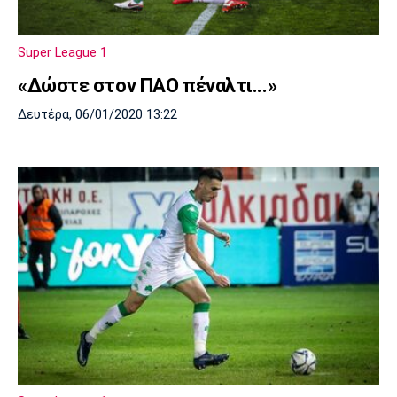
Μουσική
Στήλες
Πολιτισμός
Τραγούδια
Πρόγραμμα TV
Super League 1
Ιωνικός
Κηφισιά
Πανσερραϊκός
«Δώστε στον ΠΑΟ πέναλτι...»
Cine Spot
Δευτέρα, 06/01/2020 13:22
Running
Media
Μπαρτσελόνα
Ρεάλ
Ατλέτικο
Μαδρίτης
Μαδρίτης
Παρασκήνιο
Μάντσεστερ
Τσέλσι
Άρσεναλ
Γιουνάιτεντ