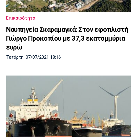
Μουσική
Στήλες
Πολιτισμός
Τραγούδια
Πρόγραμμα TV
Επικαιρότητα
Ιωνικός
Κηφισιά
Πανσερραϊκός
Ναυπηγεία Σκαραμαγκά: Στον εφοπλιστή
Cine Spot
Γιώργο Προκοπίου με 37,3 εκατομμύρια
Running
ευρώ
Τετάρτη, 07/07/2021 18:16
Media
Μπαρτσελόνα
Ρεάλ
Ατλέτικο
Μαδρίτης
Μαδρίτης
Παρασκήνιο
Μάντσεστερ
Τσέλσι
Άρσεναλ
Γιουνάιτεντ