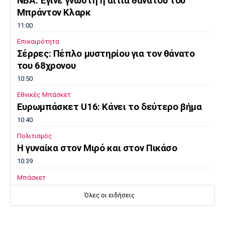
ΝΒΑ: Έγινε γνωστή η αιτία θανάτου του
Μπράντον Κλαρκ
11:00
Επικαιρότητα
Σέρρες: Πέπλο μυστηρίου για τον θάνατο
του 68χρονου
10:50
Εθνικές Μπάσκετ
Ευρωμπάσκετ U16: Κάνει το δεύτερο βήμα
10:40
Πολιτισμός
Η γυναίκα στον Μιρό και στον Πικάσο
10:39
Μπάσκετ
Ανακοινώθηκε από τους Λόντον Λάιονς ο
Όλες οι ειδήσεις
Κίναν Έβανς
10:30