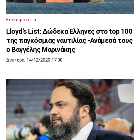
Λίβερπουλ
Μάντσεστερ
Γιουβέντους
Σίτι
Επικαιρότητα
Lloyd’s List: Δώδεκα Έλληνες στο top 100
Ίντερ
Μίλαν
Μπάγερν
της παγκόσμιας ναυτιλίας -Ανάμεσά τους
ο Βαγγέλης Μαρινάκης
Δευτέρα, 14/12/2020 17:30
Μπορούσια
Παρί Σεν
Μαρσέιγ
Ντόρτμουντ
Ζερμέν
Μονακό
Ερυθρός
Τότεναμ
Αστέρας