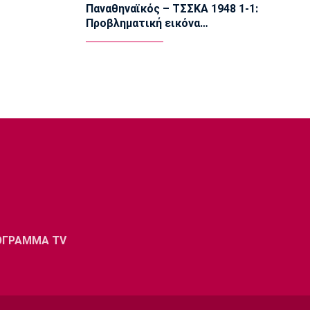
Παναθηναϊκός – ΤΣΣΚΑ 1948 1-1:
Super League 2
Προβληματική εικόνα…
AEΛ: Δικός της ο Ανδρέας Μακρής
17:35
Ποδόσφαιρο - Διεθνή
Ολυμπιακός: Το deal με Παλέρμο για
Στρεφέτσα
17:19
Μπάσκετ
Mε Μιλουτίνοφ και Γιόκιτς οι
επιλογές της Σερβίας για τα
προκριματικά του Παγκοσμίου 2027
17:04
Super League 2
AEΛ: Ενίσχυση με Μακρή και
ΟΓΡΑΜΜΑ TV
Παπαγεωργίου
16:50
Super League 1
Λιβάι Γκαρσία: «Θα ζήσουμε σπουδαίες
στιγμές»