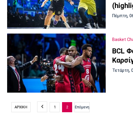
(highl
Πέμπτη, 0
Basket Ch
BCL Φ
Καρσίγ
Τετάρτη, 
ΑΡΧΙΚΗ
1
2
Επόμενη