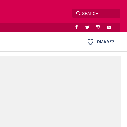
ΟΜΑΔΕΣ
Plus
Blogs
Θέατρο
Η Εφημερίδα
Σινεμά
Πρωτοσέλιδα
Ατλέτικο
Μάντσεστερ
Τσέλσι
Άρσεναλ
Μαδρίτης
Γιουνάιτεντ
Ευ ζην
Έντυπη έκδοση
Βιβλίο
Στήλες
Μουσική
Τραγούδια
Γιουβέντους
Ίντερ
Μίλαν
Μπάγερν
Πολιτισμός
Cine Spot
Running