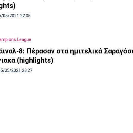
ights)
6/05/2021 22:05
ampions League
άιναλ-8: Πέρασαν στα ημιτελικά Σαραγόσ
ιακα (highlights)
05/05/2021 23:27