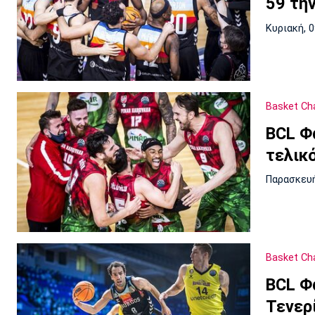
59 την
Κυριακή, 
Basket Ch
BCL Φ
τελικό
Παρασκευή
Basket Ch
BCL Φ
Τενερ