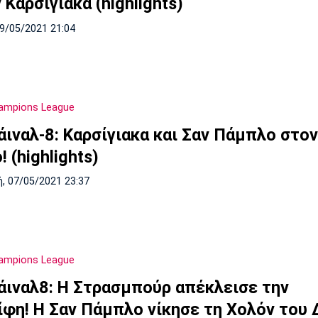
 Καρσίγιακα (highlights)
09/05/2021 21:04
ampions League
άιναλ-8: Καρσίγιακα και Σαν Πάμπλο στο
! (highlights)
, 07/05/2021 23:37
ampions League
άιναλ8: Η Στρασμπούρ απέκλεισε την
ίφη! Η Σαν Πάμπλο νίκησε τη Χολόν του