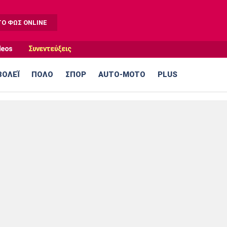
ΤΟ
ΦΩΣ
ONLINE
deos
Συνεντεύξεις
ΒΟΛΕΪ
ΠΟΛΟ
ΣΠΟΡ
AUTO-MOTO
PLUS
Ολυμπιακοί Αγώνες
Auto-Moto
Βόλεϊ
Αυτοκίνητο
Πόλο
Formula 1
Ατρόμητος
Πανιώνιος
Μπαρτσελόνα
Ρεάλ
Μαδρίτης
Τένις
Μοτοσυκλέτα
Σπορ
Tech
Στίβος
Gaming
Λαμία
ΑΕΛ
Λίβερπουλ
Μάντσεστερ
Γυμναστική
Gadgets
Σίτι
Κολύμβηση
Smartphones