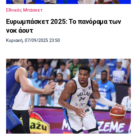
Λίβερπουλ
Μάντσεστερ
Γιουβέντους
Σίτι
Εθνικές Μπάσκετ
Ευρωμπάσκετ 2025: Το πανόραμα των
νοκ άουτ
Ίντερ
Μίλαν
Μπάγερν
Κυριακή, 07/09/2025 23:50
Μπορούσια
Παρί Σεν
Μαρσέιγ
Ντόρτμουντ
Ζερμέν
Μονακό
Ερυθρός
Τότεναμ
Αστέρας