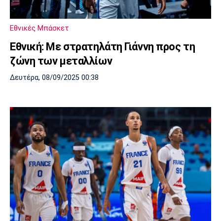
Μουσική
Στήλες
Πολιτισμός
Τραγούδια
Πρόγραμμα TV
Εθνικές Μπάσκετ
Ιωνικός
Κηφισιά
Πανσερραϊκός
Εθνική: Με στρατηλάτη Γιάννη προς τη
Cine Spot
ζώνη των μεταλλίων
Running
Δευτέρα, 08/09/2025 00:38
Media
Μπαρτσελόνα
Ρεάλ
Ατλέτικο
Μαδρίτης
Μαδρίτης
Παρασκήνιο
Μάντσεστερ
Τσέλσι
Άρσεναλ
Γιουνάιτεντ