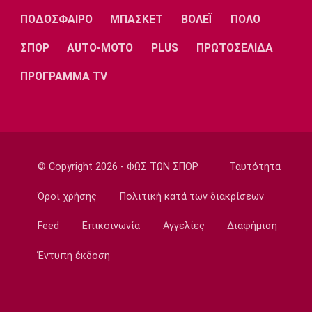
FIFA: Οι Φιλιππίνες στηρίζουν Ινφαντίνο
ΠΟΔΟΣΦΑΙΡΟ
ΜΠΑΣΚΕΤ
ΒΟΛΕΪ
ΠΟΛΟ
23:35
ΣΠΟΡ
AUTO-MOTO
PLUS
ΠΡΩΤΟΣΕΛΙΔΑ
Conference League
Παναθηναϊκός – ΤΣΣΚΑ 1948 1-1:
ΠΡΟΓΡΑΜΜΑ TV
Προβληματική εικόνα…
23:22
Europa League
Europa League: Η Φερεντσβάρος νίκησε την
Γκόρνικ
© Copyright 2026 - ΦΩΣ ΤΩΝ ΣΠΟΡ
Ταυτότητα
23:18
Όροι χρήσης
Πολιτική κατά των διακρίσεων
Super League 1
Άρης: Πλήγμα με Κουαμέ
Feed
Επικοινωνία
Αγγελίες
Διαφήμιση
23:15
Έντυπη έκδοση
Champions League
Champions League: Προβάδισμα η
Φενέρμπαχτσε