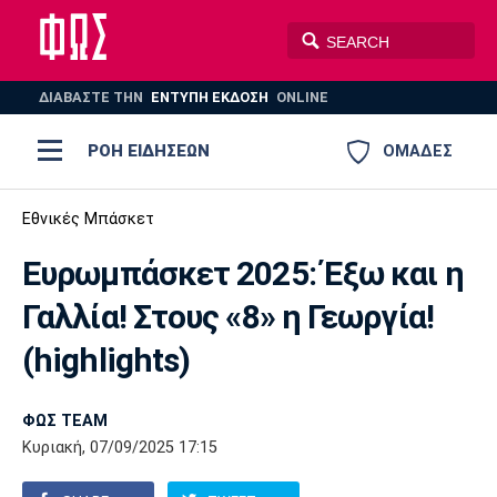
ΔΙΑΒΑΣΤΕ THN
ΕΝΤΥΠΗ ΕΚΔΟΣΗ
ONLINE
ΡΟΗ ΕΙΔΗΣΕΩΝ
ΟΜΑΔΕΣ
Ποδόσφαιρο
Εθνικές Μπάσκετ
ΠΟΔΟΣΦΑΙΡΟ
ΜΠΑΣΚΕΤ
Ευρωμπάσκετ 2025: Έξω και η
Super League 1
Μπάσκετ
ΒΟΛΕΪ
ΠΟΛΟ
ΣΠΟΡ
Γαλλία! Στους «8» η Γεωργία!
Ολυμπιακός
ΑΕΚ
ΠΑΟΚ
Super League 2
Ελλάδα
Ολυμπιακοί Αγώνες
(highlights)
AUTO-MOTO
PLUS
Γ Εθνική
Εθνική
Βόλεϊ
ΦΩΣ TEAM
Ελλάδα
EuroLeague
Πόλο
Παναθηναϊκός
Ατρόμητος
Πανιώνιος
Κυριακή, 07/09/2025 17:15
Champions League
ΝΒΑ
Τένις