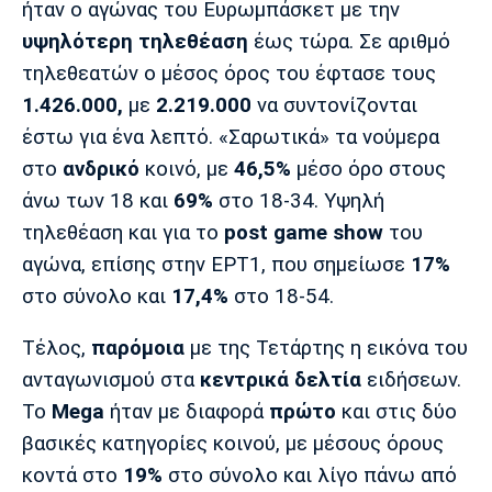
ήταν ο αγώνας του Ευρωμπάσκετ με την
Λίβερπουλ
Μάντσεστερ
Γιουβέντους
Σίτι
υψηλότερη τηλεθέαση
έως τώρα. Σε αριθμό
τηλεθεατών ο μέσος όρος του έφτασε τους
1.426.000,
με
2.219.000
να συντονίζονται
έστω για ένα λεπτό. «Σαρωτικά» τα νούμερα
Ίντερ
Μίλαν
Μπάγερν
στο
ανδρικό
κοινό, με
46,5%
μέσο όρο στους
άνω των 18 και
69%
στο 18-34. Υψηλή
τηλεθέαση και για το
post game show
του
αγώνα, επίσης στην ΕΡΤ1, που σημείωσε
17%
Μπορούσια
Παρί Σεν
Μαρσέιγ
Ντόρτμουντ
Ζερμέν
στο σύνολο και
17,4%
στο 18-54.
Τέλος,
παρόμοια
με της Τετάρτης η εικόνα του
ανταγωνισμού στα
κεντρικά δελτία
ειδήσεων.
Μονακό
Ερυθρός
Τότεναμ
Το
Mega
ήταν με διαφορά
πρώτο
και στις δύο
Αστέρας
βασικές κατηγορίες κοινού, με μέσους όρους
κοντά στο
19%
στο σύνολο και λίγο πάνω από