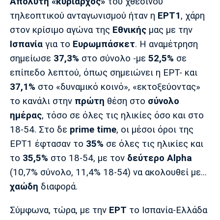
Μουσική
Στήλες
Απόλυτη «κυρίαρχος»
του χθεσινού
τηλεοπτικού ανταγωνισμού ήταν η
ΕΡΤ1
, χάρη
Πολιτισμός
Τραγούδια
Πρόγραμμα TV
στον κρίσιμο αγώνα της
Εθνικής
μας με την
Ιωνικός
Κηφισιά
Πανσερραϊκός
Ισπανία
για το
Ευρωμπάσκετ
. Η αναμέτρηση
Cine Spot
σημείωσε
37,3%
στο σύνολο -με
52,5%
σε
επίπεδο λεπτού, όπως σημειώνει η ΕΡΤ- και
Running
37,1%
στο «δυναμικό κοινό», «εκτοξεύοντας»
Media
το κανάλι στην
πρώτη
θέση στο
σύνολο
Μπαρτσελόνα
Ρεάλ
Ατλέτικο
ημέρας
, τόσο σε όλες τις ηλικίες όσο και στο
Μαδρίτης
Μαδρίτης
Παρασκήνιο
18-54. Στο δε
prime time
, οι μέσοι όροι της
ΕΡΤ1 έφτασαν το
35%
σε όλες τις ηλικίες και
το
35,5%
στο 18-54, με τον
δεύτερο Alpha
Μάντσεστερ
Τσέλσι
Άρσεναλ
(10,7% σύνολο, 11,4% 18-54) να ακολουθεί με...
Γιουνάιτεντ
χαώδη
διαφορά.
Σύμφωνα, τώρα, με την
ΕΡΤ
το Ισπανία-Ελλάδα