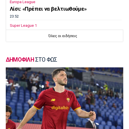
Europa League
Λίσι: «Πρέπει να βελτιωθούμε»
23:52
Super League 1
Επιστρέφει αύριο στη Θεσσαλονίκη ο
Όλες οι ειδήσεις
Ηρακλής
23:50
Μπάσκετ Ελλάδα
ΔΗΜΟΦΙΛΗ
ΣΤΟ ΦΩΣ
Επίσημα στον Άρη ο Άνταμ Μοκόκα
23:35
Europa League
Μπρούνο: «Δουλέψαμε καλά στην άμυνα»
23:32
Ποδόσφαιρο - Διεθνή
Κακή εβδομάδα για τη βαθμολογία της UEFA
23:23
Γ Εθνική