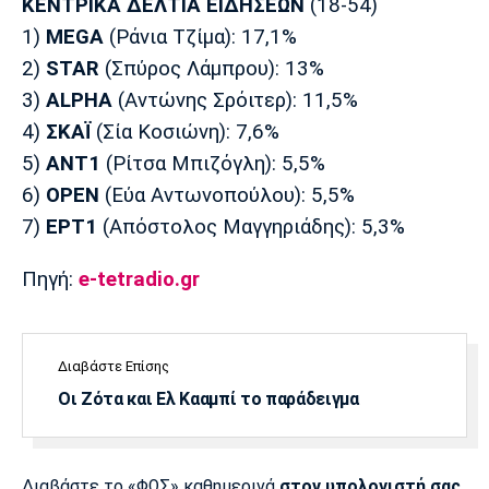
ΚΕΝΤΡΙΚΑ ΔΕΛΤΙΑ ΕΙΔΗΣΕΩΝ
(18-54)
1)
MEGA
(Ράνια Τζίμα): 17,1%
2)
STAR
(Σπύρος Λάμπρου): 13%
3)
ALPHA
(Αντώνης Σρόιτερ): 11,5%
4)
ΣΚΑΪ
(Σία Κοσιώνη): 7,6%
5)
ΑΝΤ1
(Ρίτσα Μπιζόγλη): 5,5%
6)
OPEN
(Εύα Αντωνοπούλου): 5,5%
7)
ΕΡΤ1
(Απόστολος Μαγγηριάδης): 5,3%
Πηγή:
e-tetradio.gr
Διαβάστε Επίσης
Οι Ζότα και Ελ Κααμπί το παράδειγμα
Διαβάστε το «ΦΩΣ» καθημερινά
στον υπολογιστή σας