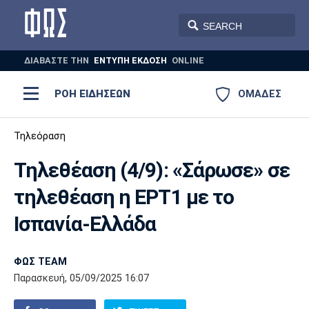
ΔΙΑΒΑΣΤΕ THN
ΕΝΤΥΠΗ ΕΚΔΟΣΗ
ONLINE
ΡΟΗ ΕΙΔΗΣΕΩΝ
ΟΜΑΔΕΣ
Ποδόσφαιρο
Τηλεόραση
ΠΟΔΟΣΦΑΙΡΟ
ΜΠΑΣΚΕΤ
Τηλεθέαση (4/9): «Σάρωσε» σε
Super League 1
Μπάσκετ
ΒΟΛΕΪ
ΠΟΛΟ
ΣΠΟΡ
τηλεθέαση η ΕΡΤ1 με το
Ολυμπιακός
ΑΕΚ
ΠΑΟΚ
Super League 2
Ελλάδα
Ολυμπιακοί Αγώνες
Ισπανία-Ελλάδα
AUTO-MOTO
PLUS
Γ Εθνική
Εθνική
Βόλεϊ
ΦΩΣ TEAM
Ελλάδα
EuroLeague
Πόλο
Παναθηναϊκός
Ατρόμητος
Πανιώνιος
Παρασκευή, 05/09/2025 16:07
Champions League
ΝΒΑ
Τένις