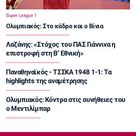
Αστέρας Βάρης: Νέες προσθήκες στο
ρόστερ
Super League 1
23:20
Ολυμπιακός: Στο κάδρο και ο Βίνια
Conference League
Conference League: Τρομερό διπλό η Τρόμσο
Λαζάνης: «Στόχος του ΠΑΣ Γιάννινα η
στο Κλουζ
επιστροφή στη Β’ Εθνική»
23:16
Γ Εθνική
«Πακέτο» στον Απόλλωνα Σμύρνης
Παναθηναϊκός - ΤΣΣΚΑ 1948 1-1: Τα
23:05
highlights της αναμέτρησης
Super League 1
Λεβαδειακός - Παναιτωλικός 1-0: Φιλική νίκη
Ολυμπιακός: Κόντρα στις συνήθειες του
οι Βοιωτοί επί των «καναρινιών»
ο Μεντιλίμπαρ
22:50
Europa League
ΠΑΟΚ-Άντερλεχτ 0-1: Πλήρωσε ακριβά ένα
λάθος (hls)