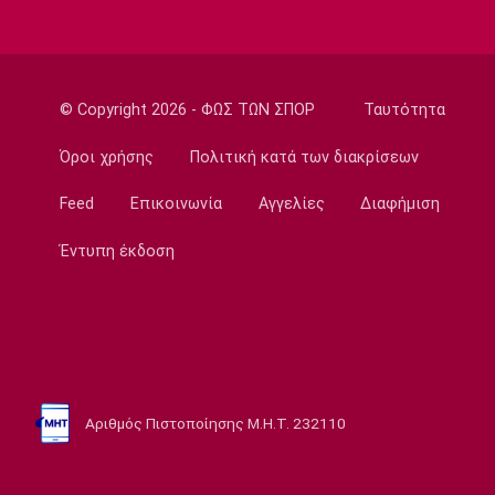
Ατρόμητος: Ήττα (2-1) από την ΑΕ Λεμεσού
στο τελευταίο φιλικό
22:05
© Copyright 2026 - ΦΩΣ ΤΩΝ ΣΠΟΡ
Ταυτότητα
Κολύμβηση
Κούβελος σε αδελφές Αλεξανδρή: «Μας
Όροι χρήσης
Πολιτική κατά των διακρίσεων
κάνατε υπερήφανους και ευτυχισμένους»
21:50
Feed
Επικοινωνία
Αγγελίες
Διαφήμιση
Super League 2
Έντυπη έκδοση
Ο Ζορζίνιο στον Πανσερραϊκό
21:35
Ποδόσφαιρο - Εθνικές Ομάδες
Ουρουγουάη: Ο Φορλάν νέος προπονητής της
εθνικής
21:20
Αριθμός Πιστοποίησης Μ.Η.Τ. 232110
Ποδόσφαιρο - Διεθνή
PSV Αϊντχόφεν: Επίσημο του Κόστιτς
21:05