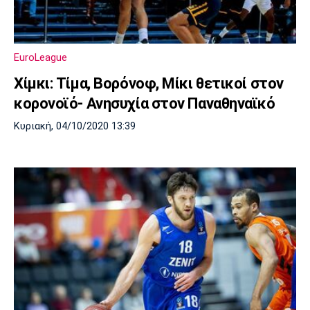
Europa League
Α Γυναικών
Σπορ
Αστέρας
ΠΑΣ Γιάννινα
Λεβαδειακός
Τρίπολης
EuroLeague
Conference League
Champions League
Στίβος
Auto-Moto
Χίμκι: Τίμα, Βορόνοφ, Μίκι θετικοί στον
κορονοϊό- Ανησυχία στον Παναθηναϊκό
Διεθνή
Κύπελλο
Γυμναστική
Αυτοκίνητο
Tech
Παναιτωλικός
Λαμία
ΑΕΛ
Κυριακή, 04/10/2020 13:39
Euro
EuroCup
Κολύμβηση
Formula 1
Gaming
Plus
Εθνικές Ομάδες
Basket League
Χάντμπολ
Μοτοσυκλέτα
Gadgets
Θέατρο
Blogs
Κύπελλο
Α2 Μπάσκετ
Smartphones
Σινεμά
Η Εφημερίδα
Απόλλων
Άρης
ΟΦΗ
Σμύρνης
Διαιτησία
FIBA World Cup 2023
Ευ ζην
Πρωτοσέλιδα
Ποδόσφαιρο Γυναικών
Βιβλίο
Έντυπη έκδοση
Παναχαϊκή
Ηρακλής
Βόλος