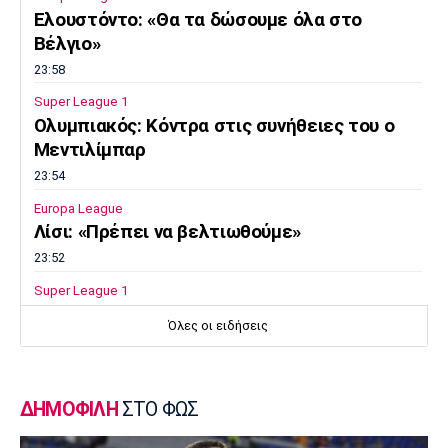
Ελουστόντο: «Θα τα δώσουμε όλα στο
Πόρτο
Μπενφίκα
Βέλγιο»
23:58
Super League 1
Ολυμπιακός: Κόντρα στις συνήθειες του ο
Μεντιλίμπαρ
23:54
Europa League
Λίσι: «Πρέπει να βελτιωθούμε»
23:52
Super League 1
Επιστρέφει αύριο στη Θεσσαλονίκη ο
Όλες οι ειδήσεις
Ηρακλής
23:50
Μπάσκετ Ελλάδα
ΔΗΜΟΦΙΛΗ
ΣΤΟ ΦΩΣ
Επίσημα στον Άρη ο Άνταμ Μοκόκα
23:35