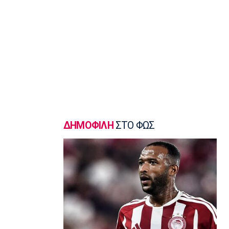
Λίβερπουλ
08:20
Εθνικές Μπάσκετ
Κροατία: Με Χεζόνια και Ζούμπατς
στα προκριματικά
08:10
Super League 1
ΠΑΟΚ σε Μεϊτέ: «Μείνε δυνατός,
είμαστε όλοι μαζί σου»
08:00
ΔΗΜΟΦΙΛΗ
ΣΤΟ ΦΩΣ
Ποδόσφαιρο - Διεθνή
Νέο σκάνδαλο με Ινφαντίνο: «Η UEFA
πλήρωσε εξαψήφιο ποσό σε πρώην
ερωμένη του!»
07:50
Μπάσκετ Ελλάδα
Χάρις: «Να αποτελέσω ηγέτη του
Κολοσσού μέσα από το παράδειγμά
μου»