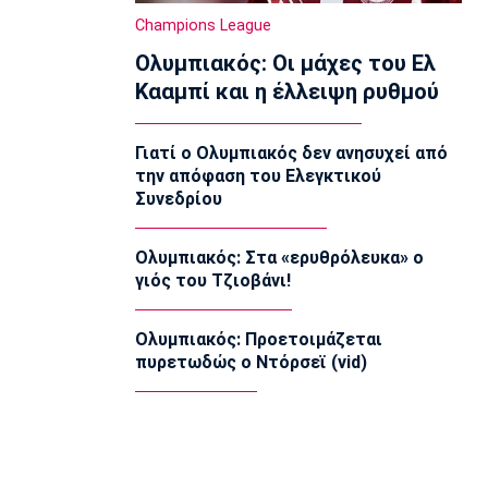
07:40
Champions League
Ποδόσφαιρο - Διεθνή
Ολυμπιακός: Οι μάχες του Ελ
Ντιομαντέ: «Όταν μου έκανε πρόταση
η Ρεάλ ένιωσα τόσο περήφανος»
Κααμπί και η έλλειψη ρυθμού
07:30
Τηλεόραση
Γιατί ο Ολυμπιακός δεν ανησυχεί από
Τηλεόραση: Οι αθλητικές μεταδόσεις
την απόφαση του Ελεγκτικού
του Σαββάτου (8/8)
Συνεδρίου
07:20
Επικαιρότητα
Ολυμπιακός: Στα «ερυθρόλευκα» ο
Καιρός: Άνοδος της θερμοκρασίας
γιός του Τζιοβάνι!
07:10
Επικαιρότητα
Ολυμπιακός: Προετοιμάζεται
Εορτολόγιο: Ποιοι γιορτάζουν σήμερα
πυρετωδώς ο Ντόρσεϊ (vid)
Σάββατο 8 Αυγούστου
07:00
Ποδόσφαιρο - Διεθνή
Φιορεντίνα: Πήρε δανεικό τον
Μασταντουόνο