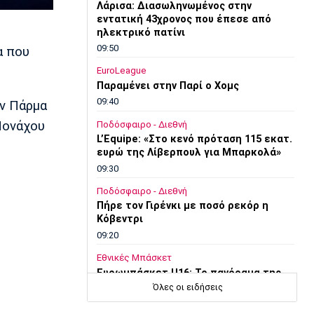
Λάρισα: Διασωληνωμένος στην
εντατική 43χρονος που έπεσε από
ηλεκτρικό πατίνι
09:50
α που
EuroLeague
Παραμένει στην Παρί ο Χομς
09:40
ην Πάρμα
 Μονάχου
Ποδόσφαιρο - Διεθνή
L’Equipe: «Στο κενό πρόταση 115 εκατ.
ευρώ της Λίβερπουλ για Μπαρκολά»
09:30
Ποδόσφαιρο - Διεθνή
Πήρε τον Γιρένκι με ποσό ρεκόρ η
Κόβεντρι
09:20
Εθνικές Μπάσκετ
Ευρωμπάσκετ U16: Το πανόραμα της
διοργάνωσης
Όλες οι ειδήσεις
09:10