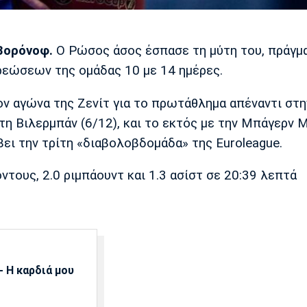
Βορόνοφ.
Ο Ρώσος άσος έσπασε τη μύτη του, πράγμ
ρεώσεων της ομάδας 10 με 14 ημέρες.
ον αγώνα της Ζενίτ για το πρωτάθλημα απέναντι στ
 τη Βιλερμπάν (6/12), και το εκτός με την Μπάγερν
βει την τρίτη «διαβολοβδομάδα» της Euroleague.
τους, 2.0 ριμπάουντ και 1.3 ασίστ σε 20:39 λεπτά
 Η καρδιά μου