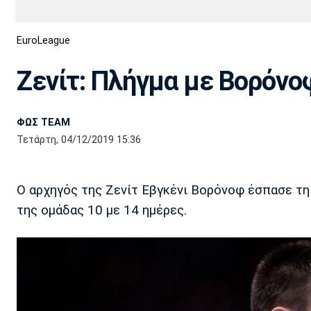
Διεθνή
EuroCup
EuroLeague
Euro
Basket League
Απόλλων
Άρης
ΟΦΗ
Παναχαϊκή
Εθνικές Ομάδες
Α2 Μπάσκετ
Σμύρνης
Ζενίτ: Πλήγμα με Βορόνοφ
Κύπελλο
FIBA World Cup 2023
Διαιτησία
ΦΩΣ TEAM
Ποδόσφαιρο Γυναικών
Ιωνικός
Κηφισιά
Πανσερραϊκός
Τετάρτη, 04/12/2019 15:36
Ο αρχηγός της Ζενίτ Εβγκένι Βορόνοφ έσπασε τη
της ομάδας 10 με 14 ημέρες.