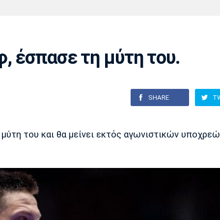
Χάντμπολ
Ηρακλής
Βόλος
Μπορούσια
Παρί Σεν
Ντόρτμουντ
Ζερμέν
, έσπασε τη μύτη του.
Πόρτο
Μπενφίκα
SHARE
T
 μύτη του και θα μείνει εκτός αγωνιστικών υποχρε