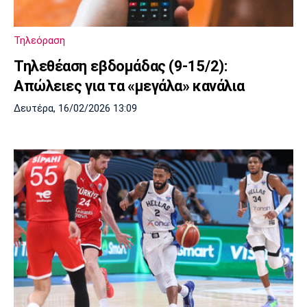
Μουσική
Στήλες
Πολιτισμός
Τραγούδια
Πρόγραμμα TV
Τηλεόραση
Ιωνικός
Κηφισιά
Πανσερραϊκός
Τηλεθέαση εβδομάδας (9-15/2):
Cine Spot
Απώλειες για τα «μεγάλα» κανάλια
Running
Δευτέρα, 16/02/2026 13:09
Media
Μπαρτσελόνα
Ρεάλ
Ατλέτικο
Μαδρίτης
Μαδρίτης
Παρασκήνιο
Μάντσεστερ
Τσέλσι
Άρσεναλ
Γιουνάιτεντ