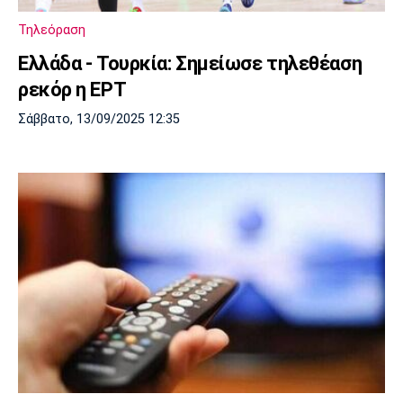
Λίβερπουλ
Μάντσεστερ
Γιουβέντους
Σίτι
Τηλεόραση
Ελλάδα - Τουρκία: Σημείωσε τηλεθέαση
ρεκόρ η ΕΡΤ
Ίντερ
Μίλαν
Μπάγερν
Σάββατο, 13/09/2025 12:35
Μπορούσια
Παρί Σεν
Μαρσέιγ
Ντόρτμουντ
Ζερμέν
Μονακό
Ερυθρός
Τότεναμ
Αστέρας