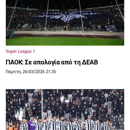
Super League 1
ΠΑΟΚ: Σε απολογία από τη ΔΕΑΒ
Πέμπτη, 26/03/2026 21:35