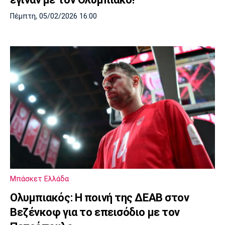
Πέμπτη, 05/02/2026 16:00
Μπάσκετ Ελλάδα
Ολυμπιακός: Η ποινή της ΔΕΑΒ στον
Βεζένκοφ για το επεισόδιο με τον