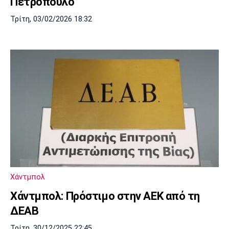
Πετρόπουλο
Τρίτη, 03/02/2026 18:32
Χάντμπολ
Χάντμπολ: Πρόστιμο στην ΑΕΚ από τη
ΔΕΑΒ
Τρίτη, 30/12/2025 22:45