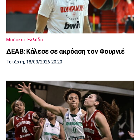
Μπάσκετ Ελλάδα
ΔΕΑΒ: Κάλεσε σε ακρόαση τον Φουρνιέ
Τετάρτη, 18/03/2026 20:20