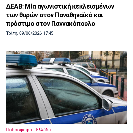
ΔΕΑΒ: Μία αγωνιστική κεκλεισμένων
των θυρών στον Παναθηναϊκό και
πρόστιμο στον Γιαννακόπουλο
Τρίτη, 09/06/2026 17:45
Ποδόσφαιρο - Ελλάδα