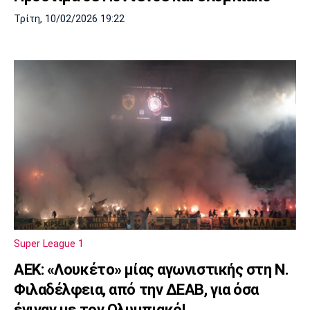
Τρίτη, 10/02/2026 19:22
Super League 1
ΑΕΚ: «Λουκέτο» μίας αγωνιστικής στη Ν.
Φιλαδέλφεια, από την ΔΕΑΒ, για όσα
έγιναν με τον Ολυμπιακό!