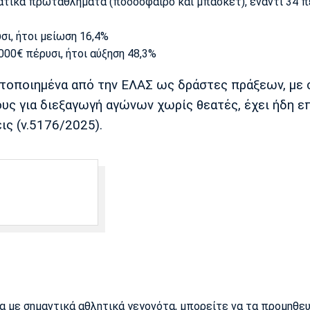
ικά πρωταθλήματα (ποδόσφαιρο και μπάσκετ), έναντι 34 πέ
σι, ήτοι μείωση 16,4%
00€ πέρυσι, ήτοι αύξηση 48,3%
υτοποιημένα από την ΕΛΑΣ ως δράστες πράξεων, με 
υς για διεξαγωγή αγώνων χωρίς θεατές, έχει ήδη ε
ις (ν.5176/2025).
ρα με σημαντικά αθλητικά γεγονότα, μπορείτε να τα προμηθε