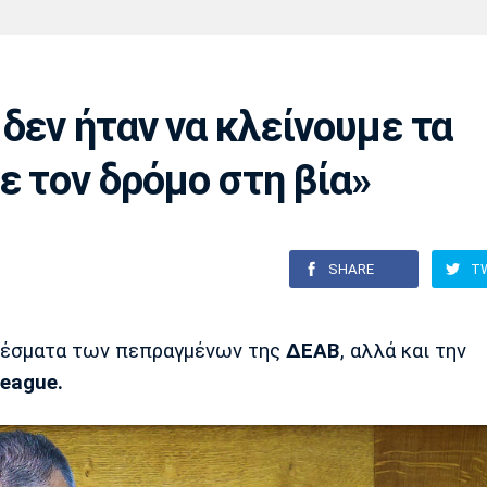
Χάντμπολ
Ηρακλής
Βόλος
Μπορούσια
Παρί Σεν
Ντόρτμουντ
Ζερμέν
δεν ήταν να κλείνουμε τα
ε τον δρόμο στη βία»
Πόρτο
Μπενφίκα
SHARE
T
ελέσματα των πεπραγμένων της
ΔΕΑΒ
, αλλά και την
League.