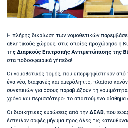
Η πλήρης δικαίωση των νομοθετικών παρεμβάσεω
αθλητικούς χώρους, στις οποίες προχώρησε η Κ
τη
ς Διαρκούς Επιτροπής Αντιμετώπισης της Β
στα ποδοσφαιρικά γήπεδα!
Οι νομοθετικές τομές, που υπερψηφίστηκαν από
ένα νέο, διαφανές και αμερόληπτο, πλαίσιο κανό
συνεπειών για όσους παραβιάζουν τη νομιμότητα
χρόνο και περισσότερο- το απαιτούμενο αίσθημα 
Οι διοικητικές κυρώσεις από την
ΔΕΑΒ
, που εφα
έστειλαν σαφές μήνυμα προς όλες τις κατευθύνσει