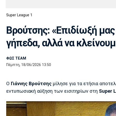
Διεθνή
EuroCup
Super League 1
Euro
Basket League
Απόλλων
Άρης
ΟΦΗ
Παναχαϊκή
Εθνικές Ομάδες
Α2 Μπάσκετ
Σμύρνης
Βρούτσης: «Επιδίωξή μας 
Κύπελλο
FIBA World Cup 2023
Διαιτησία
γήπεδα, αλλά να κλείνουμ
Ποδόσφαιρο Γυναικών
Ιωνικός
Κηφισιά
Πανσερραϊκός
ΦΩΣ TEAM
Πέμπτη, 18/06/2026 13:50
Ο
Γιάννης Βρούτσης
μίλησε για τα ετήσια αποτ
εντυπωσιακή αύξηση των εισιτηρίων στη
Super 