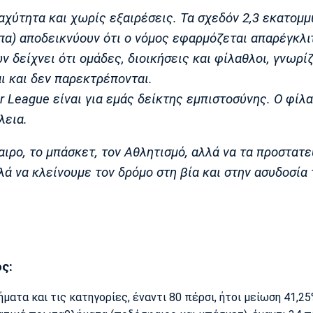
αχύτητα και χωρίς εξαιρέσεις. Τα σχεδόν 2,3 εκατομμ
πα) αποδεικνύουν ότι ο νόμος εφαρμόζεται απαρέγκλι
δείχνει ότι ομάδες, διοικήσεις και φίλαθλοι, γνωρί
ι και δεν παρεκτρέπονται.
er League είναι για εμάς δείκτης εμπιστοσύνης. Ο φίλ
λεια.
ιρο, το μπάσκετ, τον Αθλητισμό, αλλά να τα προστατ
λά να κλείνουμε τον δρόμο στη βία και στην ασυδοσία
ς:
ατα και τις κατηγορίες, έναντι 80 πέρσι, ήτοι μείωση 41,2