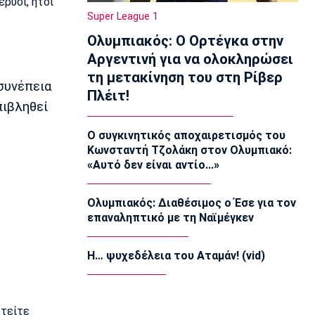
ρυσι, ήτοι
Υψηλές θερμοκρασίες: Πώς πρέπει να
Super League 1
τις διαχειριστούμε
Ολυμπιακός: Ο Ορτέγκα στην
09:50
Αργεντινή για να ολοκληρώσει
Ποδόσφαιρο - Διεθνή
τη μετακίνηση του στη Ρίβερ
Ίντερ Μαϊάμι: Ο Μέσι πέτυχε δύο γκολ
συνέπεια
Πλέιτ!
09:35
πιβληθεί
Τηλεόραση
Τηλεόραση: Οι αθλητικές μεταδόσεις
Ο συγκινητικός αποχαιρετισμός του
της Πέμπτης (6/8) με ΠΑΟΚ -
Κωνσταντή Τζολάκη στον Ολυμπιακό:
Άντερλεχτ
«Αυτό δεν είναι αντίο...»
09:20
Europa League
Ολυμπιακός: Διαθέσιμος ο Έσε για τον
ΠΑΟΚ: Υποδέχεται την Άντερλεχτ
επαναληπτικό με τη Ναϊμέγκεν
09:05
Κολύμβηση
Η… ψυχεδέλεια του Αταμάν! (vid)
Ευρωπαϊκό Πρωτάθλημα Νέων
Γυναικών: Ήττα της Ελλάδας από την
Ολλανδία
υτείτε
08:50