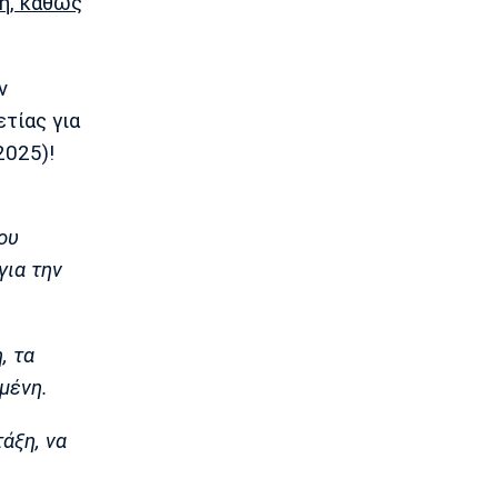
ή, καθώς
Επίσημο: Στην Παλέρμο ο Στρεφέτσα
12:05
Μπάσκετ Α1 Γυναικών
ν
Αθηναϊκός: Παρελθόν η Ταμπάκου
τίας για
11:50
2025)!
EuroLeague
Dubai BC: Πήρε τον Σενγκέλια
11:35
ου
Στίβος
για την
Παγκόσμιο Πρωτάθλημα Κ20: Ο
Κανοντζιάν δέκατος στον τελικό,
ρεκόρ και πρόκριση για τη Σαμολοδά
11:20
, τα
Ποδόσφαιρο - Εθνικές Ομάδες
μένη.
FIFA: Η «συγγνώμη» προς τις 211
ομοσπονδίες και η στήριξη σε
άξη, να
Ινφαντίνο
11:11