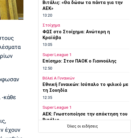
Βιτάλις: «Θα δώσω τα πάντα για την
ΑΕΚ»
13:20
Στοίχημα
ΦΩΣ στο Στοίχημα: Ανώτερη η
στους
Κραϊόβα
13:05
ελέσματα
Super League 1
ηρίων
Επίσημο: Στον ΠΑΟΚ ο Γιαννούλης
12:50
Βόλεϊ Α Γυναικών
όρφωσαν
Εθνική Γυναικών: Ισόπαλο το φιλικό με
τη Σουηδία
 -κάθε
12:35
Super League 1
ΑΕΚ: Γνωστοποίησε την απόκτηση του
Βιτάλις
ις,
Όλες οι ειδήσεις
12:20
εν έχουν
Ποδόσφαιρο - Διεθνή