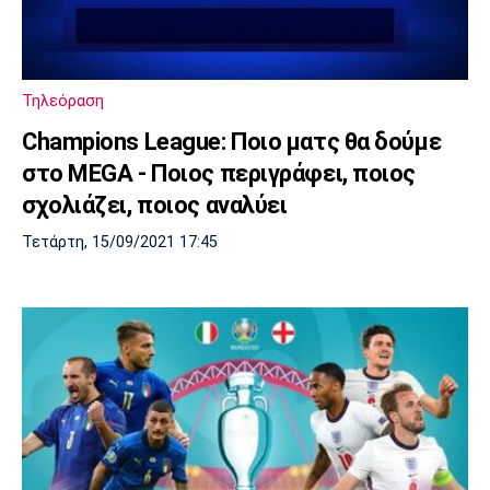
Λίβερπουλ
Μάντσεστερ
Γιουβέντους
Σίτι
Τηλεόραση
Ίντερ
Μίλαν
Μπάγερν
Champions League: Ποιο ματς θα δούμε
στο MEGA - Ποιος περιγράφει, ποιος
σχολιάζει, ποιος αναλύει
Τετάρτη, 15/09/2021 17:45
Μπορούσια
Παρί Σεν
Μαρσέιγ
Ντόρτμουντ
Ζερμέν
Μονακό
Ερυθρός
Τότεναμ
Αστέρας