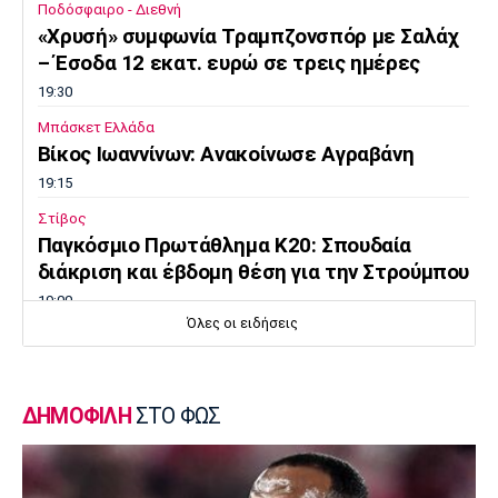
Ποδόσφαιρο - Διεθνή
«Χρυσή» συμφωνία Τραμπζονσπόρ με Σαλάχ
– Έσοδα 12 εκατ. ευρώ σε τρεις ημέρες
19:30
Μπάσκετ Ελλάδα
Βίκος Ιωαννίνων: Ανακοίνωσε Αγραβάνη
19:15
Στίβος
Παγκόσμιο Πρωτάθλημα Κ20: Σπουδαία
διάκριση και έβδομη θέση για την Στρούμπου
19:00
Όλες οι ειδήσεις
Πόλο
Παγκόσμιο Παίδων: Η Ελλάδα εύκολα 14-5
την Τουρκία
ΔΗΜΟΦΙΛΗ
ΣΤΟ ΦΩΣ
18:45
Ποδόσφαιρο - Διεθνή
Φιλική ήττα της Χαλ στο ντεμπούτο του