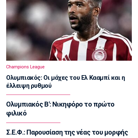
Τζολάκη
18:32
Εθνικές Μπάσκετ
Eurobasket U18: Με ανατροπή η Ελλάδα, 67-
65 τη Βουλγαρία
18:15
Βόλεϊ
ΕΟΠΕ: Τίμησε τον Κούβελο σε μια ξεχωριστή
Champions League
βραδιά
18:00
Ολυμπιακός: Οι μάχες του Ελ Κααμπί και η
έλλειψη ρυθμού
Ποδόσφαιρο - Εθνικές Ομάδες
Νότια Κορέα: Η ομοσπονδία ζήτησε
συγγνώμη για την καταγγελία
Ολυμπιακός Β': Νικηφόρο το πρώτο
17:45
φιλικό
Στίβος
Παγκόσμιο Πρωτάθλημα Κ20: Πέμπτη θέση
Σ.Ε.Φ.: Παρουσίαση της νέας του μορφής
για τον Τζαμτζή