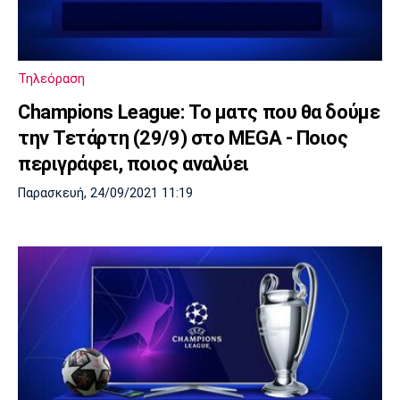
Μουσική
Στήλες
Πολιτισμός
Τραγούδια
Πρόγραμμα TV
Ιωνικός
Κηφισιά
Πανσερραϊκός
Τηλεόραση
Cine Spot
Champions League: Το ματς που θα δούμε
Running
την Τετάρτη (29/9) στο MEGA - Ποιος
περιγράφει, ποιος αναλύει
Media
Παρασκευή, 24/09/2021 11:19
Μπαρτσελόνα
Ρεάλ
Ατλέτικο
Μαδρίτης
Μαδρίτης
Παρασκήνιο
Μάντσεστερ
Τσέλσι
Άρσεναλ
Γιουνάιτεντ