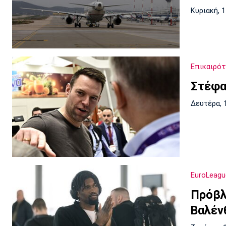
Κυριακή, 
Επικαιρό
Στέφα
Δευτέρα, 
EuroLeagu
Πρόβλ
Βαλέν