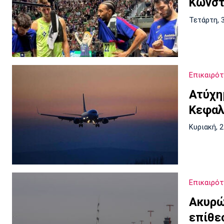
Κωνστ
Τετάρτη, 
Επικαιρό
Ατύχη
Κεφαλ
Κυριακή, 
Επικαιρό
Ακυρώ
επίθε