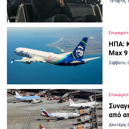
Τετάρτη, 
Επικαιρό
ΗΠΑ: 
Max 9
Σάββατο, 
Επικαιρό
Συναγ
από α
Δευτέρα, 