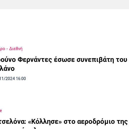
Χάντμπολ
Ηρακλής
Βόλος
Μπορούσια
Παρί Σεν
Ντόρτμουντ
Ζερμέν
ρο - Διεθνή
Πόρτο
Μπενφίκα
ούνο Φερνάντες έσωσε συνεπιβάτη του
λάνο
11/2024 16:00
e
σελόνα: «Κόλλησε» στο αεροδρόμιο της