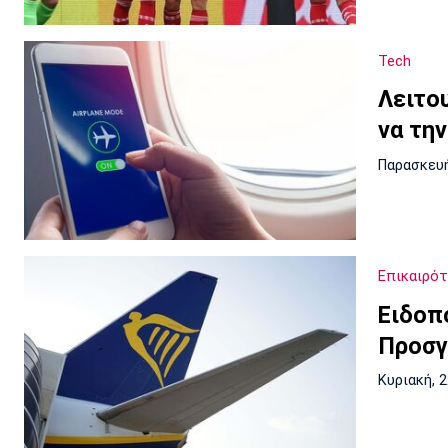
Tech
Λειτο
να τη
Παρασκευή
Επικαιρό
Ειδοπ
Προσγ
Κυριακή, 