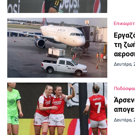
Επικαιρό
Εργαζ
τη ζω
αεροσ
Δευτέρα, 
Ποδόσφαι
Άρσεν
απογε
Δευτέρα, 