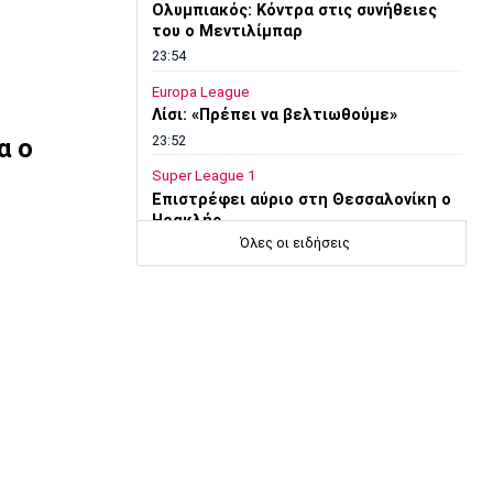
Ολυμπιακός: Κόντρα στις συνήθειες
του ο Μεντιλίμπαρ
23:54
Europa League
Λίσι: «Πρέπει να βελτιωθούμε»
23:52
α ο
Super League 1
Επιστρέφει αύριο στη Θεσσαλονίκη ο
Ηρακλής
Όλες οι ειδήσεις
23:50
Μπάσκετ Ελλάδα
Επίσημα στον Άρη ο Άνταμ Μοκόκα
23:35
Europa League
Μπρούνο: «Δουλέψαμε καλά στην
άμυνα»
23:32
Ποδόσφαιρο - Διεθνή