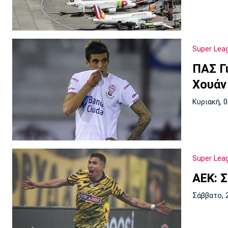
Super Lea
ΠΑΣ Γ
Χουάν
Κυριακή, 
Super Lea
ΑΕΚ: Σ
Σάββατο, 