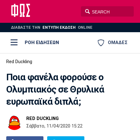
ΔΙΑΒΑΣΤΕ THN
ΕΝΤΥΠΗ ΕΚΔΟΣΗ
ONLINE
ΡΟΗ ΕΙΔΗΣΕΩΝ
ΟΜΑΔΕΣ
Ποδόσφαιρο
Red Duckling
ΠΟΔΟΣΦΑΙΡΟ
ΜΠΑΣΚΕΤ
Ποια φανέλα φορούσε ο
Super League 1
Μπάσκετ
ΒΟΛΕΪ
ΠΟΛΟ
ΣΠΟΡ
Ολυμπιακός σε Θρυλικά
Ολυμπιακός
ΑΕΚ
ΠΑΟΚ
Super League 2
Ελλάδα
Ολυμπιακοί Αγώνες
ευρωπαϊκά διπλά;
AUTO-MOTO
PLUS
Γ Εθνική
Εθνική
Βόλεϊ
RED DUCKLING
Ελλάδα
EuroLeague
Πόλο
Παναθηναϊκός
Ατρόμητος
Πανιώνιος
Σάββατο, 11/04/2020 15:22
Champions League
ΝΒΑ
Τένις