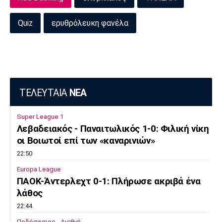
Λίβερπουλ
Μάντσεστερ
Γιουβέντους
Σίτι
Quiz
ερυθρόλευκη φανέλα
Ίντερ
Μίλαν
Μπάγερν
ΤΕΛΕΥΤΑΙΑ
ΝΕΑ
Super League 1
Μπορούσια
Παρί Σεν
Μαρσέιγ
Λεβαδειακός - Παναιτωλικός 1-0: Φιλική νίκη
Ντόρτμουντ
Ζερμέν
οι Βοιωτοί επί των «καναρινιών»
22:50
Europa League
Μονακό
Ερυθρός
Τότεναμ
ΠΑΟΚ-Άντερλεχτ 0-1: Πλήρωσε ακριβά ένα
Αστέρας
λάθος
22:44
Ποδόσφαιρο - Διεθνή