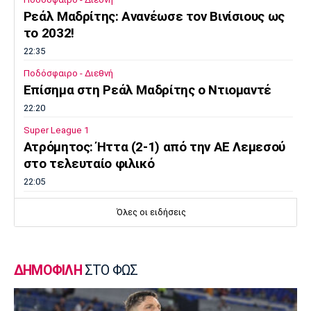
Ρεάλ Μαδρίτης: Ανανέωσε τον Βινίσιους ως
Πόρτο
Μπενφίκα
το 2032!
22:35
Ποδόσφαιρο - Διεθνή
Επίσημα στη Ρεάλ Μαδρίτης ο Ντιομαντέ
22:20
Super League 1
Ατρόμητος: Ήττα (2-1) από την ΑΕ Λεμεσού
στο τελευταίο φιλικό
22:05
Κολύμβηση
Όλες οι ειδήσεις
Κούβελος σε αδελφές Αλεξανδρή: «Μας
κάνατε υπερήφανους και ευτυχισμένους»
21:50
ΔΗΜΟΦΙΛΗ
ΣΤΟ ΦΩΣ
Super League 2
Ο Ζορζίνιο στον Πανσερραϊκό