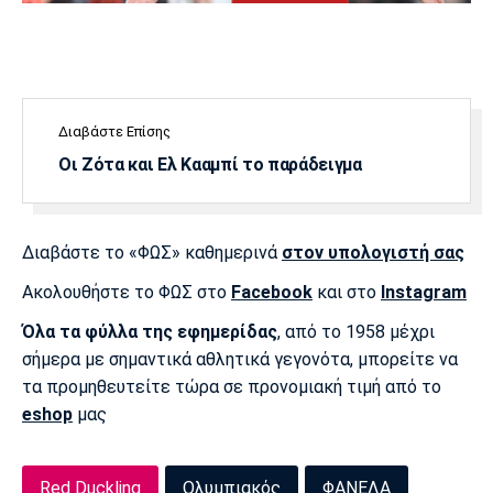
Μουσική
Στήλες
Πολιτισμός
Τραγούδια
Πρόγραμμα TV
Ιωνικός
Κηφισιά
Πανσερραϊκός
Cine Spot
Διαβάστε Επίσης
Οι Ζότα και Ελ Κααμπί το παράδειγμα
Running
Media
Μπαρτσελόνα
Ρεάλ
Ατλέτικο
Διαβάστε το «ΦΩΣ» καθημερινά
στον υπολογιστή σας
Μαδρίτης
Μαδρίτης
Παρασκήνιο
Ακολουθήστε το ΦΩΣ στο
Facebook
και στο
Instagram
Όλα τα φύλλα της εφημερίδας
, από το 1958 μέχρι
σήμερα με σημαντικά αθλητικά γεγονότα, μπορείτε να
Μάντσεστερ
Τσέλσι
Άρσεναλ
τα προμηθευτείτε τώρα σε προνομιακή τιμή από το
Γιουνάιτεντ
eshop
μας
Red Duckling
Ολυμπιακός
ΦΑΝΕΛΑ