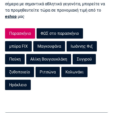
σήμερα με σημαντικά αθλητικά γεγονότα, μπορείτε να
τα προμηθευτείτε τώρα σε προνομιακή τιμή από το
eshop
μας
Παρασκήνιο
ΦΩΣ στο παρασκήνιο
μπύρα FIX
Μαγκουφάνα
Ιωάννης Φιξ
Πεύκη
Αλίκη Βουγιουκλάκη
Συγγρού
ζυθοποιείο
Ριτσώνα
Κολωνάκι
Ηράκλειο