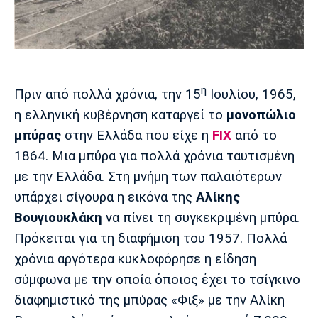
Μουσική
Στήλες
Πολιτισμός
Τραγούδια
Πρόγραμμα TV
Ιωνικός
Κηφισιά
Πανσερραϊκός
Cine Spot
η
Πριν από πολλά χρόνια, την 15
Ιουλίου, 1965,
Running
η ελληνική κυβέρνηση καταργεί το
μονοπώλιο
μπύρας
στην Ελλάδα που είχε η
FIX
από το
Media
1864. Μια μπύρα για πολλά χρόνια ταυτισμένη
Μπαρτσελόνα
Ρεάλ
Ατλέτικο
Μαδρίτης
Μαδρίτης
με την Ελλάδα. Στη μνήμη των παλαιότερων
Παρασκήνιο
υπάρχει σίγουρα η εικόνα της
Αλίκης
Βουγιουκλάκη
να πίνει τη συγκεκριμένη μπύρα.
Πρόκειται για τη διαφήμιση του 1957. Πολλά
Μάντσεστερ
Τσέλσι
Άρσεναλ
Γιουνάιτεντ
χρόνια αργότερα κυκλοφόρησε η είδηση
σύμφωνα με την οποία όποιος έχει το τσίγκινο
διαφημιστικό της μπύρας «Φιξ» με την Αλίκη