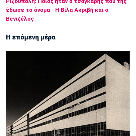
Ριζούπολη: Ποιος ήταν ο τσαγκάρης που της
έδωσε το όνομα - Η Βίλα Ακριβή και ο
Βενιζέλος
Η επόμενη μέρα