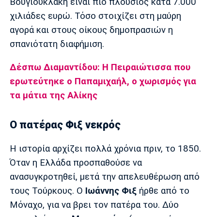
Βουγιουκλάκη είναι πιο πλούσιος κατά 7.000
Λίβερπουλ
Μάντσεστερ
Γιουβέντους
Σίτι
χιλιάδες ευρώ. Τόσο στοιχίζει στη μαύρη
αγορά και στους οίκους δημοπρασιών η
σπανιότατη διαφήμιση.
Ίντερ
Μίλαν
Μπάγερν
Δέσπω Διαμαντίδου: Η Πειραιώτισσα που
ερωτεύτηκε ο Παπαμιχαήλ, ο χωρισμός για
τα μάτια της Αλίκης
Μπορούσια
Παρί Σεν
Μαρσέιγ
Ο πατέρας Φιξ νεκρός
Ντόρτμουντ
Ζερμέν
Η ιστορία αρχίζει πολλά χρόνια πριν, το 1850.
Όταν η Ελλάδα προσπαθούσε να
Μονακό
Ερυθρός
Τότεναμ
ανασυγκροτηθεί, μετά την απελευθέρωση από
Αστέρας
τους Τούρκους. Ο
Ιωάννης Φιξ
ήρθε από το
Μόναχο, για να βρει τον πατέρα του. Δύο