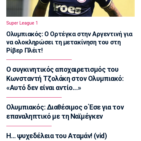
ΦΩΣ στο Στοίχημα: Ανώτερη η Κραϊόβα
13:05
Super League 1
Super League 1
Επίσημο: Στον ΠΑΟΚ ο Γιαννούλης
Ολυμπιακός: Ο Ορτέγκα στην Αργεντινή για
12:50
να ολοκληρώσει τη μετακίνηση του στη
Ρίβερ Πλέιτ!
Βόλεϊ Α Γυναικών
Εθνική Γυναικών: Ισόπαλο το φιλικό με τη
Σουηδία
Ο συγκινητικός αποχαιρετισμός του
12:35
Κωνσταντή Τζολάκη στον Ολυμπιακό:
Super League 1
«Αυτό δεν είναι αντίο...»
ΑΕΚ: Γνωστοποίησε την απόκτηση του
Βιτάλις
Ολυμπιακός: Διαθέσιμος ο Έσε για τον
12:20
επαναληπτικό με τη Ναϊμέγκεν
Ποδόσφαιρο - Διεθνή
Επίσημο: Στην Παλέρμο ο Στρεφέτσα
12:05
Η… ψυχεδέλεια του Αταμάν! (vid)