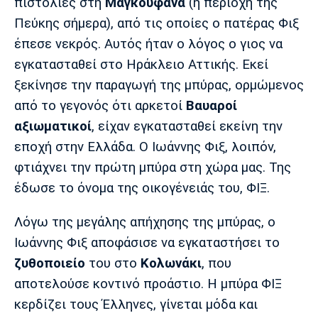
πιστολιές στη
Μαγκουφάνα
(η περιοχή της
Πόρτο
Μπενφίκα
Πεύκης σήμερα), από τις οποίες ο πατέρας Φιξ
έπεσε νεκρός. Αυτός ήταν ο λόγος ο γιος να
εγκατασταθεί στο Ηράκλειο Αττικής. Εκεί
ξεκίνησε την παραγωγή της μπύρας, ορμώμενος
από το γεγονός ότι αρκετοί
Βαυαροί
αξιωματικοί
, είχαν εγκατασταθεί εκείνη την
εποχή στην Ελλάδα. Ο Ιωάννης Φιξ, λοιπόν,
φτιάχνει την πρώτη μπύρα στη χώρα μας. Της
έδωσε το όνομα της οικογένειάς του, ΦΙΞ.
Λόγω της μεγάλης απήχησης της μπύρας, ο
Ιωάννης Φιξ αποφάσισε να εγκαταστήσει το
ζυθοποιείο
του στο
Κολωνάκι
, που
αποτελούσε κοντινό προάστιο. Η μπύρα ΦΙΞ
κερδίζει τους Έλληνες, γίνεται μόδα και