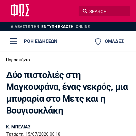
ΔΙΑΒΑΣΤΕ THN
ΕΝΤΥΠΗ ΕΚΔΟΣΗ
ONLINE
ΡΟΗ ΕΙΔΗΣΕΩΝ
ΟΜΑΔΕΣ
Ποδόσφαιρο
Παρασκήνιο
ΠΟΔΟΣΦΑΙΡΟ
ΜΠΑΣΚΕΤ
Δύο πιστολιές στη
Super League 1
Μπάσκετ
ΒΟΛΕΪ
ΠΟΛΟ
ΣΠΟΡ
Μαγκουφάνα, ένας νεκρός, μια
Ολυμπιακός
ΑΕΚ
ΠΑΟΚ
Super League 2
Ελλάδα
Ολυμπιακοί Αγώνες
μπυραρία στο Μετς και η
AUTO-MOTO
PLUS
Γ Εθνική
Εθνική
Βόλεϊ
Βουγιουκλάκη
Ελλάδα
EuroLeague
Πόλο
Παναθηναϊκός
Ατρόμητος
Πανιώνιος
Κ. ΜΠΕΛΙΑΣ
Τετάρτη, 15/07/2020 08:18
Champions League
ΝΒΑ
Τένις