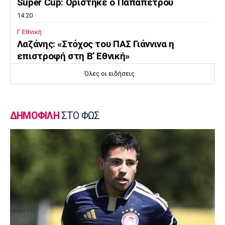
Super Cup: Ορίστηκε ο Παπαπέτρου
14:20
Γ Εθνική
Λαζάνης: «Στόχος του ΠΑΣ Γιάννινα η
επιστροφή στη Β’ Εθνική»
14:05
Όλες οι ειδήσεις
Εθνικές Μπάσκετ
Eurobasket U16: Τζάμπολ στα Ιωάννινα
13:50
ΔΗΜΟΦΙΛΗ
ΣΤΟ ΦΩΣ
EuroLeague
Μακάμπι Τελ Αβίβ: Ενισχύθηκε με τον
Μπέικοτ
13:35
Super League 1
Βιτάλις: «Θα δώσω τα πάντα για την ΑΕΚ»
13:20
Στοίχημα