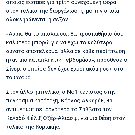
οποίος έφτασε για τρίτη συνεχόμενη φορά
Λίβερπουλ
Μάντσεστερ
Γιουβέντους
Σίτι
στον τελικό της διοργάνωσης, με την οποία
ολοκληρώνεται η σεζόν.
«Αύριο θα το απολαύσω, θα προσπαθήσω όσο
Ίντερ
Μίλαν
Μπάγερν
καλύτερα μπορώ για να έχω το καλύτερο
δυνατό αποτέλεσμα, αλλά σε κάθε περίπτωση
ήταν μια καταπληκτική εβδομάδα», πρόσθεσε ο
Σίνερ, ο οποίος δεν έχει χάσει ακόμη σετ στο
Μπορούσια
Παρί Σεν
Μαρσέιγ
τουρνουά.
Ντόρτμουντ
Ζερμέν
Στον άλλο ημιτελικό, ο Νο1 τενίστας στην
παγκόσμια κατάταξη, Κάρλος Αλκαράθ, θα
Μονακό
Ερυθρός
Τότεναμ
αντιμετωπίσει αργότερα το Σάββατο τον
Αστέρας
Καναδό Φέλιξ Οζέρ-Αλιασίμ, για μια θέση στον
τελικό της Κυριακής.