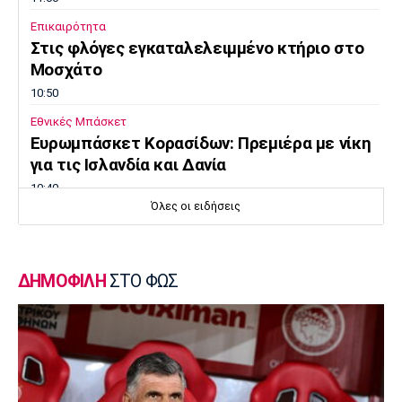
Επικαιρότητα
Στις φλόγες εγκαταλελειμμένο κτήριο στο
Μοσχάτο
10:50
Εθνικές Μπάσκετ
Ευρωμπάσκετ Κορασίδων: Πρεμιέρα με νίκη
για τις Ισλανδία και Δανία
10:40
Όλες οι ειδήσεις
Μπάσκετ
Συνεχίζει στη Ρωσία ο Αλεξέι Ποκουσέφσκι
10:30
ΔΗΜΟΦΙΛΗ
ΣΤΟ ΦΩΣ
Στοίχημα
ΦΩΣ στο Στοίχημα: Κίνητρο η Σάντεφιορντ
10:20
EuroLeague
Το… γύρισε ο Τόνι Πάρκερ