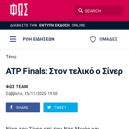
ΔΙΑΒΑΣΤΕ THN
ΕΝΤΥΠΗ ΕΚΔΟΣΗ
ONLINE
ΡΟΗ ΕΙΔΗΣΕΩΝ
ΟΜΑΔΕΣ
Ποδόσφαιρο
Τένις
ΠΟΔΟΣΦΑΙΡΟ
ΜΠΑΣΚΕΤ
ATP Finals: Στον τελικό ο Σίνερ
Super League 1
Μπάσκετ
ΒΟΛΕΪ
ΠΟΛΟ
ΣΠΟΡ
Ολυμπιακός
ΑΕΚ
ΠΑΟΚ
Super League 2
Ελλάδα
Ολυμπιακοί Αγώνες
ΦΩΣ TEAM
Σάββατο, 15/11/2025 19:50
AUTO-MOTO
PLUS
Γ Εθνική
Εθνική
Βόλεϊ
SHARE
TWEET
Ελλάδα
EuroLeague
Πόλο
Παναθηναϊκός
Ατρόμητος
Πανιώνιος
Champions League
ΝΒΑ
Τένις