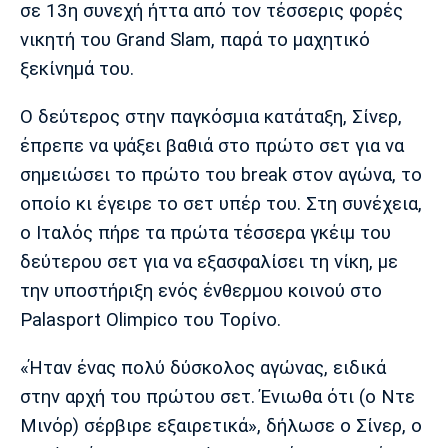
Μουσική
Στήλες
σε 13η συνεχή ήττα από τον τέσσερις φορές
νικητή του Grand Slam, παρά το μαχητικό
Πολιτισμός
Τραγούδια
Πρόγραμμα TV
ξεκίνημά του.
Ιωνικός
Κηφισιά
Πανσερραϊκός
Cine Spot
Ο δεύτερος στην παγκόσμια κατάταξη, Σίνερ,
έπρεπε να ψάξει βαθιά στο πρώτο σετ για να
Running
σημειώσει το πρώτο του break στον αγώνα, το
Media
οποίο κι έγειρε το σετ υπέρ του. Στη συνέχεια,
Μπαρτσελόνα
Ρεάλ
Ατλέτικο
ο Ιταλός πήρε τα πρώτα τέσσερα γκέιμ του
Μαδρίτης
Μαδρίτης
Παρασκήνιο
δεύτερου σετ για να εξασφαλίσει τη νίκη, με
την υποστήριξη ενός ένθερμου κοινού στο
Palasport Olimpico του Τορίνο.
Μάντσεστερ
Τσέλσι
Άρσεναλ
Γιουνάιτεντ
«Ήταν ένας πολύ δύσκολος αγώνας, ειδικά
στην αρχή του πρώτου σετ. Ένιωθα ότι (ο Ντε
Μινόρ) σέρβιρε εξαιρετικά», δήλωσε ο Σίνερ, ο