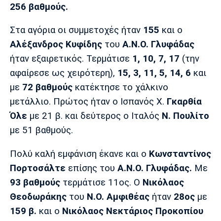
256 βαθμούς.
Πόρτο
Μπενφίκα
Στα αγόρια οι συμμετοχές ήταν
155
και ο
Αλέξανδρος Κυφίδης
του
Α.Ν.Ο. Γλυφάδας
ήταν εξαιρετικός. Τερμάτισε
1, 10, 7, 17
(την
αφαίρεσε ως χειρότερη),
15, 3, 11, 5, 14, 6
και
με
72 βαθμούς
κατέκτησε το χάλκινο
μετάλλιο. Πρώτος ήταν ο Ισπανός Χ.
Γκαρθία
Όλε
με 21 β. και δεύτερος ο Ιταλός
Ν. Πουλίτο
με 51 βαθμούς.
Πολύ καλή εμφάνιση έκανε και ο
Κωνσταντίνος
Πορτοσάλτε
επίσης του
Α.Ν.Ο. Γλυφάδας.
Με
93 βαθμούς
τερμάτισε 11ος. Ο
Νικόλαος
Θεοδωράκης
του
Ν.Ο. Αμφιθέας
ήταν
28ος
με
159 β.
και ο
Νικόλαος Νεκτάριος Προκοπίου