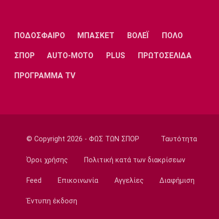
καριέρας μου τώρα στους Μπακς»
11:30
ΠΟΔΟΣΦΑΙΡΟ
ΜΠΑΣΚΕΤ
ΒΟΛΕΪ
ΠΟΛΟ
Εθνικές Μπάσκετ
Γουεμπανιαμά: «Αν μπορούσα, θα έφερνα
ΣΠΟΡ
AUTO-MOTO
PLUS
ΠΡΩΤΟΣΕΛΙΔΑ
στους Σπερς τον Φουρνιέ»
ΠΡΟΓΡΑΜΜΑ TV
11:20
Super League 1
Διάψευση ΑΕΚ για τον Ακράμ Μπουράς
11:10
Μπάσκετ Ελλάδα
© Copyright 2026 - ΦΩΣ ΤΩΝ ΣΠΟΡ
Ταυτότητα
ΠΑΟΚ: Έφτασε στη Θεσσαλονίκη και ο
Μάρκους Φόστερ
Όροι χρήσης
Πολιτική κατά των διακρίσεων
11:00
Feed
Επικοινωνία
Αγγελίες
Διαφήμιση
Επικαιρότητα
Φωτιά στον Κουβαρά Αττικής: Μπαράζ
Έντυπη έκδοση
μηνυμάτων από το 112
10:50