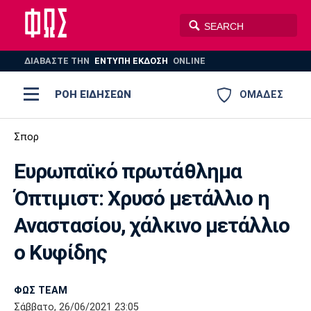
ΔΙΑΒΑΣΤΕ THN
ΕΝΤΥΠΗ ΕΚΔΟΣΗ
ONLINE
ΡΟΗ ΕΙΔΗΣΕΩΝ
ΟΜΑΔΕΣ
Ποδόσφαιρο
Σπορ
ΠΟΔΟΣΦΑΙΡΟ
ΜΠΑΣΚΕΤ
Ευρωπαϊκό πρωτάθλημα
Super League 1
Μπάσκετ
ΒΟΛΕΪ
ΠΟΛΟ
ΣΠΟΡ
Όπτιμιστ: Χρυσό μετάλλιο η
Ολυμπιακός
ΑΕΚ
ΠΑΟΚ
Super League 2
Ελλάδα
Ολυμπιακοί Αγώνες
Αναστασίου, χάλκινο μετάλλιο
AUTO-MOTO
PLUS
Γ Εθνική
Εθνική
Βόλεϊ
ο Κυφίδης
Ελλάδα
EuroLeague
Πόλο
Παναθηναϊκός
Ατρόμητος
Πανιώνιος
ΦΩΣ TEAM
Σάββατο, 26/06/2021 23:05
Champions League
ΝΒΑ
Τένις