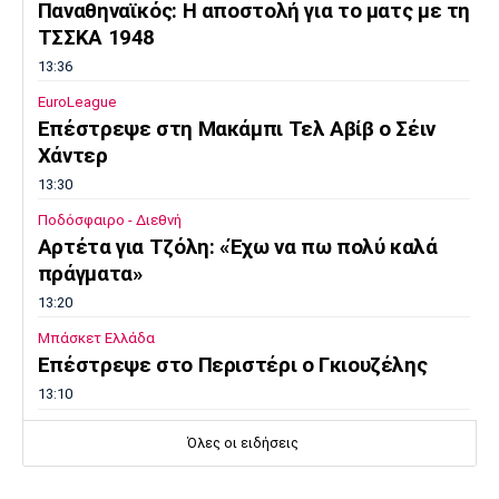
Παναθηναϊκός: Η αποστολή για το ματς με τη
ΤΣΣΚΑ 1948
13:36
EuroLeague
Επέστρεψε στη Μακάμπι Τελ Αβίβ ο Σέιν
Χάντερ
13:30
Ποδόσφαιρο - Διεθνή
Αρτέτα για Τζόλη: «Έχω να πω πολύ καλά
πράγματα»
13:20
Μπάσκετ Ελλάδα
Επέστρεψε στο Περιστέρι ο Γκιουζέλης
13:10
Ποδόσφαιρο - Διεθνή
Όλες οι ειδήσεις
Μουρίνιο: «Είχα συμφωνήσει με τη
Γιουνάιτεντ για να διαδεχτώ τον