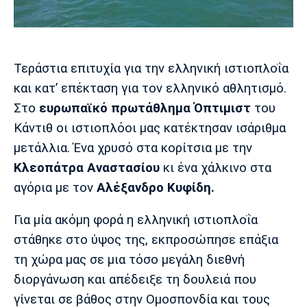
Μουσική
Στήλες
Πολιτισμός
Τραγούδια
Πρόγραμμα TV
Ιωνικός
Κηφισιά
Πανσερραϊκός
Τεράστια επιτυχία για την ελληνική ιστιοπλοΐα
Cine Spot
και κατ’ επέκταση για τον ελληνικό αθλητισμό.
Running
Στο
ευρωπαϊκό πρωτάθλημα Όπτιμιστ
του
Κάντιθ οι ιστιοπλόοι μας κατέκτησαν ισάριθμα
Media
μετάλλια. Ένα χρυσό στα κορίτσια με την
Μπαρτσελόνα
Ρεάλ
Ατλέτικο
Μαδρίτης
Μαδρίτης
Κλεοπάτρα Αναστασίου
κι ένα χάλκινο στα
Παρασκήνιο
αγόρια με τον
Αλέξανδρο Κυφίδη.
Για μία ακόμη φορά η ελληνική ιστιοπλοΐα
Μάντσεστερ
Τσέλσι
Άρσεναλ
στάθηκε στο ύψος της, εκπροσώπησε επάξια
Γιουνάιτεντ
τη χώρα μας σε μια τόσο μεγάλη διεθνή
διοργάνωση και απέδειξε τη δουλειά που
γίνεται σε βάθος στην Ομοσπονδία και τους