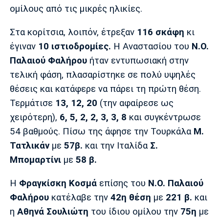
Λίβερπουλ
Μάντσεστερ
Γιουβέντους
ομίλους από τις μικρές ηλικίες.
Σίτι
Στα κορίτσια, λοιπόν, έτρεξαν
116 σκάφη
κι
έγιναν
10 ιστιοδρομίες.
Η Αναστασίου του
Ν.Ο.
Παλαιού Φαλήρου
ήταν εντυπωσιακή στην
Ίντερ
Μίλαν
Μπάγερν
τελική φάση, πλασαρίστηκε σε πολύ υψηλές
θέσεις και κατάφερε να πάρει τη πρώτη θέση.
Τερμάτισε
13, 12, 20
(την αφαίρεσε ως
χειρότερη),
6, 5, 2, 2, 3, 3, 8
και συγκέντρωσε
Μπορούσια
Παρί Σεν
Μαρσέιγ
Ντόρτμουντ
Ζερμέν
54 βαθμούς. Πίσω της άφησε την Τουρκάλα
Μ.
Τατλικάν
με
57β.
και την Ιταλίδα
Σ.
Μπομαρτίνι
με
58 β.
Μονακό
Ερυθρός
Τότεναμ
Η
Φραγκίσκη Κοσμά
επίσης του
Ν.Ο. Παλαιού
Αστέρας
Φαλήρου
κατέλαβε την
42η θέση
με
221 β.
και
η
Αθηνά Σουλιώτη
του ίδιου ομίλου την
75η
με