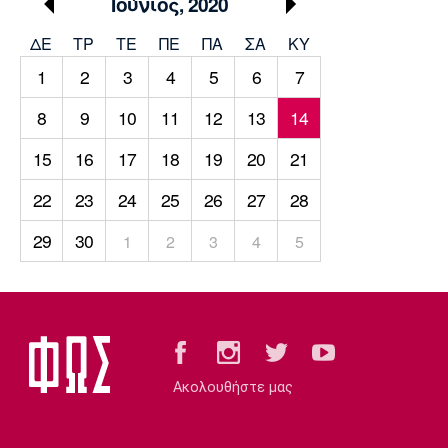
Ιούνιος, 2020
Μουσική
Στήλες
ΔΕ
ΤΡ
TΕ
ΠΕ
ΠΑ
ΣΑ
ΚΥ
Πολιτισμός
Τραγούδια
Πρόγραμμα TV
1
2
3
4
5
6
7
Ιωνικός
Κηφισιά
Πανσερραϊκός
Cine Spot
8
9
10
11
12
13
14
Running
15
16
17
18
19
20
21
22
23
24
25
26
27
28
Media
Μπαρτσελόνα
Ρεάλ
Ατλέτικο
29
30
1
2
3
4
5
Μαδρίτης
Μαδρίτης
Παρασκήνιο
Μάντσεστερ
Τσέλσι
Άρσεναλ
Γιουνάιτεντ
Ακολουθήστε μας