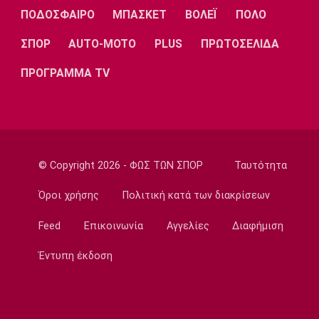
Λίβερπουλ
Μάντσεστερ
Γιουβέντους
ΠΟΔΟΣΦΑΙΡΟ
ΜΠΑΣΚΕΤ
ΒΟΛΕΪ
ΠΟΛΟ
Σίτι
ΣΠΟΡ
AUTO-MOTO
PLUS
ΠΡΩΤΟΣΕΛΙΔΑ
ΠΡΟΓΡΑΜΜΑ TV
Ίντερ
Μίλαν
Μπάγερν
© Copyright 2026 - ΦΩΣ ΤΩΝ ΣΠΟΡ
Ταυτότητα
Μπορούσια
Παρί Σεν
Μαρσέιγ
Ντόρτμουντ
Ζερμέν
Όροι χρήσης
Πολιτική κατά των διακρίσεων
Feed
Επικοινωνία
Αγγελίες
Διαφήμιση
Μονακό
Ερυθρός
Τότεναμ
Έντυπη έκδοση
Αστέρας