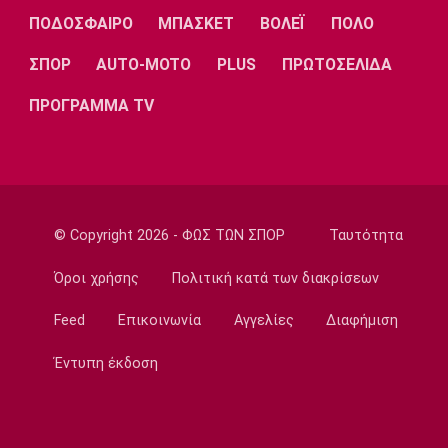
Λίβερπουλ
Μάντσεστερ
Γιουβέντους
ΠΟΔΟΣΦΑΙΡΟ
ΜΠΑΣΚΕΤ
ΒΟΛΕΪ
ΠΟΛΟ
Σίτι
ΣΠΟΡ
AUTO-MOTO
PLUS
ΠΡΩΤΟΣΕΛΙΔΑ
ΠΡΟΓΡΑΜΜΑ TV
Ίντερ
Μίλαν
Μπάγερν
© Copyright 2026 - ΦΩΣ ΤΩΝ ΣΠΟΡ
Ταυτότητα
Μπορούσια
Παρί Σεν
Μαρσέιγ
Ντόρτμουντ
Ζερμέν
Όροι χρήσης
Πολιτική κατά των διακρίσεων
Feed
Επικοινωνία
Αγγελίες
Διαφήμιση
Μονακό
Ερυθρός
Τότεναμ
Έντυπη έκδοση
Αστέρας