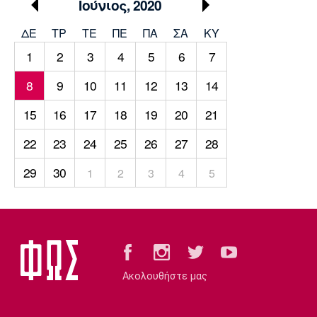
Μουσική
Στήλες
Ιούνιος, 2020
ΔΕ
ΤΡ
TΕ
ΠΕ
ΠΑ
ΣΑ
ΚΥ
Πολιτισμός
Τραγούδια
Πρόγραμμα TV
1
2
3
4
5
6
7
Ιωνικός
Κηφισιά
Πανσερραϊκός
Cine Spot
8
9
10
11
12
13
14
Running
15
16
17
18
19
20
21
22
23
24
25
26
27
28
Media
Μπαρτσελόνα
Ρεάλ
Ατλέτικο
Μαδρίτης
Μαδρίτης
29
30
1
2
3
4
5
Παρασκήνιο
Μάντσεστερ
Τσέλσι
Άρσεναλ
Γιουνάιτεντ
Ακολουθήστε μας