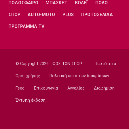
ΠΟΔΟΣΦΑΙΡΟ
ΜΠΑΣΚΕΤ
ΒΟΛΕΪ
ΠΟΛΟ
Λίβερπουλ
Μάντσεστερ
Γιουβέντους
Σίτι
ΣΠΟΡ
AUTO-MOTO
PLUS
ΠΡΩΤΟΣΕΛΙΔΑ
ΠΡΟΓΡΑΜΜΑ TV
Ίντερ
Μίλαν
Μπάγερν
© Copyright 2026 - ΦΩΣ ΤΩΝ ΣΠΟΡ
Ταυτότητα
Μπορούσια
Παρί Σεν
Μαρσέιγ
Ντόρτμουντ
Ζερμέν
Όροι χρήσης
Πολιτική κατά των διακρίσεων
Feed
Επικοινωνία
Αγγελίες
Διαφήμιση
Έντυπη έκδοση
Μονακό
Ερυθρός
Τότεναμ
Αστέρας