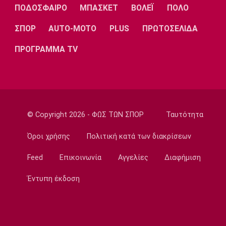
Λίβερπουλ
Μάντσεστερ
Γιουβέντους
ΠΟΔΟΣΦΑΙΡΟ
ΜΠΑΣΚΕΤ
ΒΟΛΕΪ
ΠΟΛΟ
Σίτι
ΣΠΟΡ
AUTO-MOTO
PLUS
ΠΡΩΤΟΣΕΛΙΔΑ
ΠΡΟΓΡΑΜΜΑ TV
Ίντερ
Μίλαν
Μπάγερν
© Copyright 2026 - ΦΩΣ ΤΩΝ ΣΠΟΡ
Ταυτότητα
Μπορούσια
Παρί Σεν
Μαρσέιγ
Ντόρτμουντ
Ζερμέν
Όροι χρήσης
Πολιτική κατά των διακρίσεων
Feed
Επικοινωνία
Αγγελίες
Διαφήμιση
Έντυπη έκδοση
Μονακό
Ερυθρός
Τότεναμ
Αστέρας