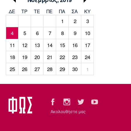
Μουσική
Στήλες
ΔΕ
ΤΡ
TΕ
ΠΕ
ΠΑ
ΣΑ
ΚΥ
Πολιτισμός
Τραγούδια
Πρόγραμμα TV
1
2
3
Ιωνικός
Κηφισιά
Πανσερραϊκός
Cine Spot
4
5
6
7
8
9
10
Running
11
12
13
14
15
16
17
18
19
20
21
22
23
24
Media
Μπαρτσελόνα
Ρεάλ
Ατλέτικο
25
26
27
28
29
30
1
Μαδρίτης
Μαδρίτης
Παρασκήνιο
Μάντσεστερ
Τσέλσι
Άρσεναλ
Γιουνάιτεντ
Ακολουθήστε μας