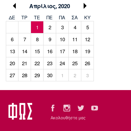
Μουσική
Στήλες
Απρίλιος, 2020
Πολιτισμός
Τραγούδια
Πρόγραμμα TV
ΔΕ
ΤΡ
TΕ
ΠΕ
ΠΑ
ΣΑ
ΚΥ
Ιωνικός
Κηφισιά
Πανσερραϊκός
1
2
3
4
5
Cine Spot
6
7
8
9
10
11
12
Running
13
14
15
16
17
18
19
Media
20
21
22
23
24
25
26
Μπαρτσελόνα
Ρεάλ
Ατλέτικο
Μαδρίτης
Μαδρίτης
Παρασκήνιο
27
28
29
30
1
2
3
Μάντσεστερ
Τσέλσι
Άρσεναλ
Γιουνάιτεντ
Ακολουθήστε μας