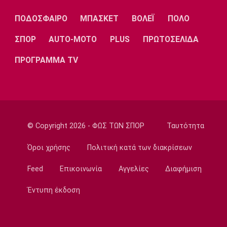
Λίβερπουλ
Μάντσεστερ
Γιουβέντους
Σίτι
ΠΟΔΟΣΦΑΙΡΟ
ΜΠΑΣΚΕΤ
ΒΟΛΕΪ
ΠΟΛΟ
ΣΠΟΡ
AUTO-MOTO
PLUS
ΠΡΩΤΟΣΕΛΙΔΑ
ΠΡΟΓΡΑΜΜΑ TV
Ίντερ
Μίλαν
Μπάγερν
Μπορούσια
Παρί Σεν
Μαρσέιγ
© Copyright 2026 - ΦΩΣ ΤΩΝ ΣΠΟΡ
Ταυτότητα
Ντόρτμουντ
Ζερμέν
Όροι χρήσης
Πολιτική κατά των διακρίσεων
Feed
Επικοινωνία
Αγγελίες
Διαφήμιση
Μονακό
Ερυθρός
Τότεναμ
Αστέρας
Έντυπη έκδοση