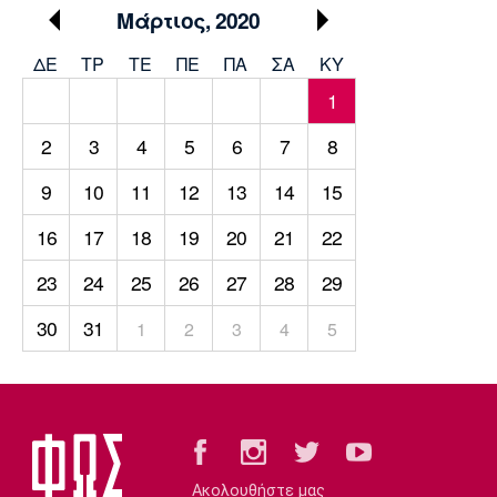
Μουσική
Στήλες
Μάρτιος, 2020
Πολιτισμός
Τραγούδια
Πρόγραμμα TV
ΔΕ
ΤΡ
TΕ
ΠΕ
ΠΑ
ΣΑ
ΚΥ
Ιωνικός
Κηφισιά
Πανσερραϊκός
1
Cine Spot
2
3
4
5
6
7
8
Running
9
10
11
12
13
14
15
Media
16
17
18
19
20
21
22
Μπαρτσελόνα
Ρεάλ
Ατλέτικο
Μαδρίτης
Μαδρίτης
Παρασκήνιο
23
24
25
26
27
28
29
30
31
1
2
3
4
5
Μάντσεστερ
Τσέλσι
Άρσεναλ
Γιουνάιτεντ
Ακολουθήστε μας