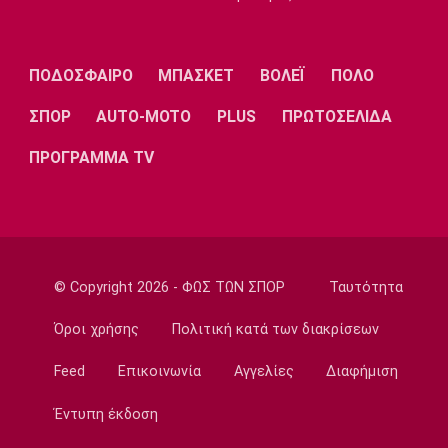
Λίβερπουλ
Μάντσεστερ
Γιουβέντους
Σίτι
ΠΟΔΟΣΦΑΙΡΟ
ΜΠΑΣΚΕΤ
ΒΟΛΕΪ
ΠΟΛΟ
ΣΠΟΡ
AUTO-MOTO
PLUS
ΠΡΩΤΟΣΕΛΙΔΑ
Ίντερ
Μίλαν
Μπάγερν
ΠΡΟΓΡΑΜΜΑ TV
Μπορούσια
Παρί Σεν
Μαρσέιγ
Ντόρτμουντ
Ζερμέν
© Copyright 2026 - ΦΩΣ ΤΩΝ ΣΠΟΡ
Ταυτότητα
Όροι χρήσης
Πολιτική κατά των διακρίσεων
Μονακό
Ερυθρός
Τότεναμ
Feed
Επικοινωνία
Αγγελίες
Διαφήμιση
Αστέρας
Έντυπη έκδοση