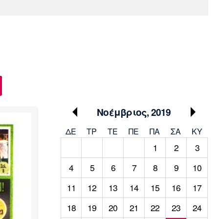
Media
Παρασκήνιο
Μαρσέιγ
Μονακό
Ερυθρός
Τότεναμ
Πρόγραμμα TV
Αστέρας
Νοέμβριος, 2019
ΔΕ
ΤΡ
TΕ
ΠΕ
ΠΑ
ΣΑ
ΚΥ
1
2
3
4
5
6
7
8
9
10
11
12
13
14
15
16
17
18
19
20
21
22
23
24