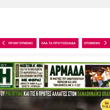
Χάντμπολ
Ηρακλής
Βόλος
Μπορούσια
Παρί Σεν
Ντόρτμουντ
Ζερμέν
ΠΡΟΗΓΟΥΜΕΝΟ
ΟΛΑ ΤΑ ΠΡΩΤΟΣΕΛΙΔΑ
ΕΠΟΜΕΝΟ
Πόρτο
Μπενφίκα