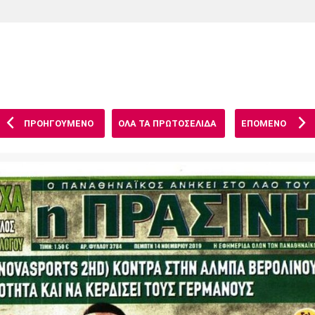
Χάντμπολ
Ηρακλής
Βόλος
Μπορούσια
Παρί Σεν
Ντόρτμουντ
Ζερμέν
ΠΡΟΗΓΟΥΜΕΝΟ
ΟΛΑ ΤΑ ΠΡΩΤΟΣΕΛΙΔΑ
ΕΠΟΜΕΝΟ
Πόρτο
Μπενφίκα