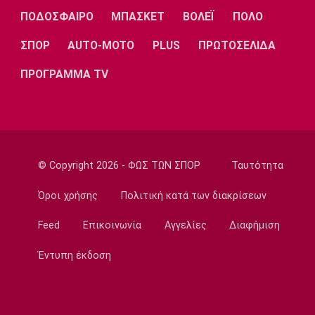
Λίβερπουλ
Μάντσεστερ
Γιουβέντους
ΠΟΔΟΣΦΑΙΡΟ
ΜΠΑΣΚΕΤ
ΒΟΛΕΪ
ΠΟΛΟ
Σίτι
ΣΠΟΡ
AUTO-MOTO
PLUS
ΠΡΩΤΟΣΕΛΙΔΑ
ΠΡΟΓΡΑΜΜΑ TV
Ίντερ
Μίλαν
Μπάγερν
© Copyright 2026 - ΦΩΣ ΤΩΝ ΣΠΟΡ
Ταυτότητα
Μπορούσια
Παρί Σεν
Μαρσέιγ
Ντόρτμουντ
Ζερμέν
Όροι χρήσης
Πολιτική κατά των διακρίσεων
Feed
Επικοινωνία
Αγγελίες
Διαφήμιση
Μονακό
Ερυθρός
Τότεναμ
Έντυπη έκδοση
Αστέρας