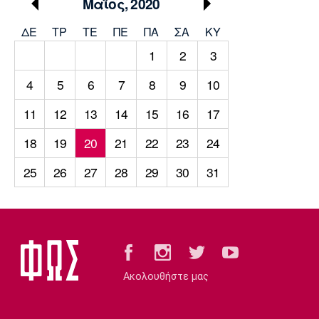
Μουσική
Στήλες
Μαϊος, 2020
ΔΕ
ΤΡ
TΕ
ΠΕ
ΠΑ
ΣΑ
ΚΥ
Πολιτισμός
Τραγούδια
Πρόγραμμα TV
1
2
3
Ιωνικός
Κηφισιά
Πανσερραϊκός
Cine Spot
4
5
6
7
8
9
10
Running
11
12
13
14
15
16
17
18
19
20
21
22
23
24
Media
Μπαρτσελόνα
Ρεάλ
Ατλέτικο
25
26
27
28
29
30
31
Μαδρίτης
Μαδρίτης
Παρασκήνιο
Μάντσεστερ
Τσέλσι
Άρσεναλ
Γιουνάιτεντ
Ακολουθήστε μας