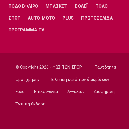
Λίβερπουλ
Μάντσεστερ
Γιουβέντους
ΠΟΔΟΣΦΑΙΡΟ
ΜΠΑΣΚΕΤ
ΒΟΛΕΪ
ΠΟΛΟ
Σίτι
ΣΠΟΡ
AUTO-MOTO
PLUS
ΠΡΩΤΟΣΕΛΙΔΑ
ΠΡΟΓΡΑΜΜΑ TV
Ίντερ
Μίλαν
Μπάγερν
© Copyright 2026 - ΦΩΣ ΤΩΝ ΣΠΟΡ
Ταυτότητα
Μπορούσια
Παρί Σεν
Μαρσέιγ
Ντόρτμουντ
Ζερμέν
Όροι χρήσης
Πολιτική κατά των διακρίσεων
Feed
Επικοινωνία
Αγγελίες
Διαφήμιση
Μονακό
Ερυθρός
Τότεναμ
Έντυπη έκδοση
Αστέρας