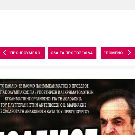
Χάντμπολ
Ηρακλής
Βόλος
Μπορούσια
Παρί Σεν
Ντόρτμουντ
Ζερμέν
ΠΡΟΗΓΟΥΜΕΝΟ
ΟΛΑ ΤΑ ΠΡΩΤΟΣΕΛΙΔΑ
ΕΠΟΜΕΝΟ
Πόρτο
Μπενφίκα