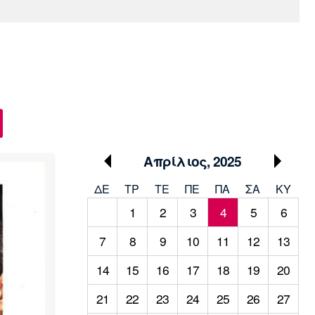
Media
Παρασκήνιο
Μαρσέιγ
Μονακό
Ερυθρός
Τότεναμ
Πρόγραμμα TV
Αστέρας
Απρίλιος, 2025
ΔΕ
ΤΡ
TΕ
ΠΕ
ΠΑ
ΣΑ
ΚΥ
1
2
3
4
5
6
7
8
9
10
11
12
13
14
15
16
17
18
19
20
21
22
23
24
25
26
27