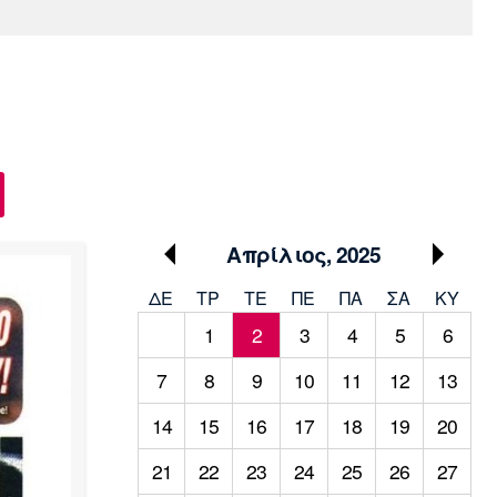
Media
Παρασκήνιο
Μαρσέιγ
Μονακό
Ερυθρός
Τότεναμ
Πρόγραμμα TV
Αστέρας
Απρίλιος, 2025
ΔΕ
ΤΡ
TΕ
ΠΕ
ΠΑ
ΣΑ
ΚΥ
1
2
3
4
5
6
7
8
9
10
11
12
13
14
15
16
17
18
19
20
21
22
23
24
25
26
27