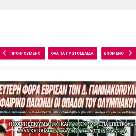
Χάντμπολ
Ηρακλής
Βόλος
Μπορούσια
Παρί Σεν
Ντόρτμουντ
Ζερμέν
ΠΡΟΗΓΟΥΜΕΝΟ
ΟΛΑ ΤΑ ΠΡΩΤΟΣΕΛΙΔΑ
ΕΠΟΜΕΝΟ
Πόρτο
Μπενφίκα