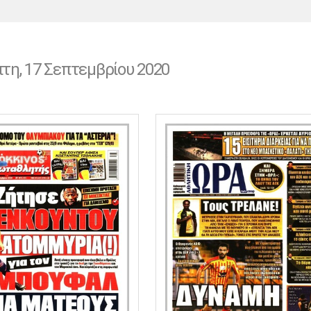
Χάντμπολ
Ηρακλής
Βόλος
Μπορούσια
Παρί Σεν
Ντόρτμουντ
Ζερμέν
τη, 17 Σεπτεμβρίου 2020
Πόρτο
Μπενφίκα