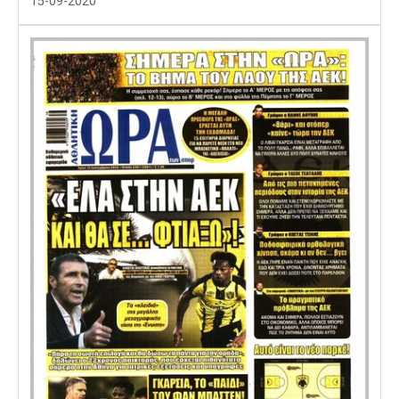
15-09-2020
Λίβερπουλ
Μάντσεστερ
Γιουβέντους
Σίτι
Ίντερ
Μίλαν
Μπάγερν
Μπορούσια
Παρί Σεν
Μαρσέιγ
Ντόρτμουντ
Ζερμέν
Μονακό
Ερυθρός
Τότεναμ
Αστέρας