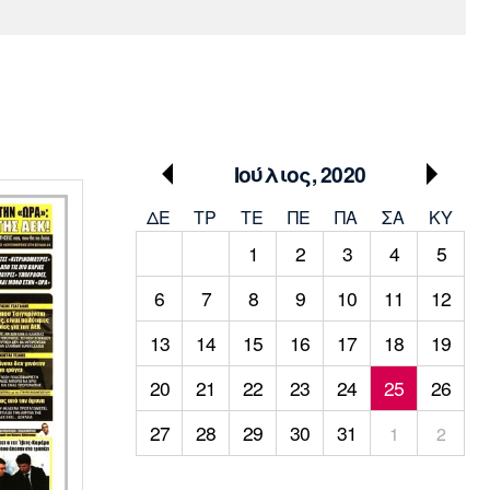
Media
Παρασκήνιο
Μαρσέιγ
Μονακό
Ερυθρός
Τότεναμ
Πρόγραμμα TV
Αστέρας
Ιούλιος, 2020
ΔΕ
ΤΡ
TΕ
ΠΕ
ΠΑ
ΣΑ
ΚΥ
1
2
3
4
5
6
7
8
9
10
11
12
13
14
15
16
17
18
19
20
21
22
23
24
25
26
27
28
29
30
31
1
2