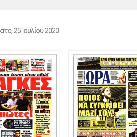
Χάντμπολ
Ηρακλής
Βόλος
Μπορούσια
Παρί Σεν
Ντόρτμουντ
Ζερμέν
ατο, 25 Ιουλίου 2020
Πόρτο
Μπενφίκα