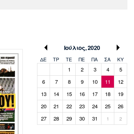
Media
Παρασκήνιο
Μαρσέιγ
Μονακό
Ερυθρός
Τότεναμ
Πρόγραμμα TV
Αστέρας
Ιούλιος, 2020
ΔΕ
ΤΡ
TΕ
ΠΕ
ΠΑ
ΣΑ
ΚΥ
1
2
3
4
5
6
7
8
9
10
11
12
13
14
15
16
17
18
19
20
21
22
23
24
25
26
27
28
29
30
31
1
2