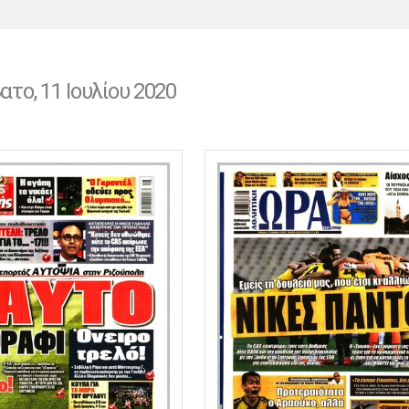
Χάντμπολ
Ηρακλής
Βόλος
Μπορούσια
Παρί Σεν
Ντόρτμουντ
Ζερμέν
ατο, 11 Ιουλίου 2020
Πόρτο
Μπενφίκα