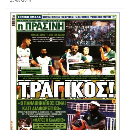
25-08-2019
Λίβερπουλ
Μάντσεστερ
Γιουβέντους
Σίτι
Ίντερ
Μίλαν
Μπάγερν
Μπορούσια
Παρί Σεν
Μαρσέιγ
Ντόρτμουντ
Ζερμέν
Μονακό
Ερυθρός
Τότεναμ
Αστέρας