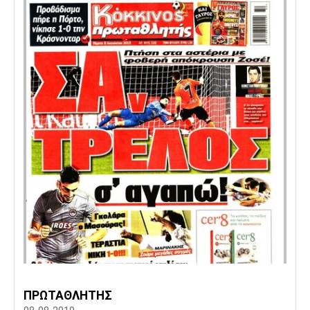
Μουσική
Στήλες
Πολιτισμός
Τραγούδια
Πρόγραμμα TV
Ιωνικός
Κηφισιά
Πανσερραϊκός
Cine Spot
Running
Media
Μπαρτσελόνα
Ρεάλ
Ατλέτικο
Μαδρίτης
Μαδρίτης
Παρασκήνιο
Μάντσεστερ
Τσέλσι
Άρσεναλ
Γιουνάιτεντ
ΠΡΩΤΑΘΛΗΤΗΣ