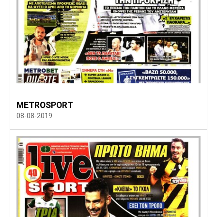
METROSPORT
08-08-2019