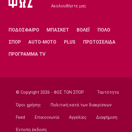
Ακολουθήστε μας
ΠΟΔΟΣΦΑΙΡΟ
ΜΠΑΣΚΕΤ
ΒΟΛΕΪ
ΠΟΛΟ
ΣΠΟΡ
AUTO-MOTO
PLUS
ΠΡΩΤΟΣΕΛΙΔΑ
ΠΡΟΓΡΑΜΜΑ TV
© Copyright 2026 - ΦΩΣ ΤΩΝ ΣΠΟΡ
Ταυτότητα
Όροι χρήσης
Πολιτική κατά των διακρίσεων
Feed
Επικοινωνία
Αγγελίες
Διαφήμιση
Έντυπη έκδοση