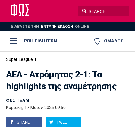
ΔΙΑΒΑΣΤΕ THN
ΕΝΤΥΠΗ ΕΚΔΟΣΗ
ONLINE
ΡΟΗ ΕΙΔΗΣΕΩΝ
ΟΜΑΔΕΣ
Ποδόσφαιρο
Super League 1
ΠΟΔΟΣΦΑΙΡΟ
ΜΠΑΣΚΕΤ
ΑΕΛ - Ατρόμητος 2-1: Τα
Super League 1
Μπάσκετ
ΒΟΛΕΪ
ΠΟΛΟ
ΣΠΟΡ
highlights της αναμέτρησης
Ολυμπιακός
ΑΕΚ
ΠΑΟΚ
Super League 2
Ελλάδα
Ολυμπιακοί Αγώνες
AUTO-MOTO
PLUS
ΦΩΣ TEAM
Γ Εθνική
Εθνική
Βόλεϊ
Κυριακή, 17 Μαϊος 2026 09:50
Ελλάδα
EuroLeague
Πόλο
Παναθηναϊκός
Ατρόμητος
Πανιώνιος
SHARE
TWEET
Champions League
ΝΒΑ
Τένις