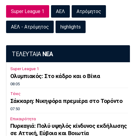
Μουσική
Στήλες
Super League 1
ΑΕΛ
Ατρόμητος
Πολιτισμός
Τραγούδια
Πρόγραμμα TV
Ιωνικός
Κηφισιά
Πανσερραϊκός
ΑΕΛ - Ατρόμητος
highlights
Cine Spot
Running
ΤΕΛΕΥΤΑΙΑ
ΝΕΑ
Media
Μπαρτσελόνα
Ρεάλ
Ατλέτικο
Super League 1
Μαδρίτης
Μαδρίτης
Ολυμπιακός: Στο κάδρο και ο Βίνια
Παρασκήνιο
08:05
Τένις
Σάκκαρη: Νικηφόρα πρεμιέρα στο Τορόντο
Μάντσεστερ
Τσέλσι
Άρσεναλ
Γιουνάιτεντ
07:50
Επικαιρότητα
Πυρκαγιά: Πολύ υψηλός κίνδυνος εκδήλωσης
σε Αττική, Εύβοια και Βοιωτία