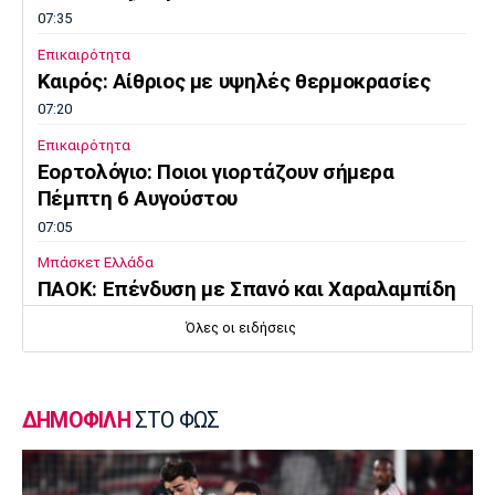
Λίβερπουλ
Μάντσεστερ
Γιουβέντους
07:35
Σίτι
Επικαιρότητα
Καιρός: Αίθριος με υψηλές θερμοκρασίες
07:20
Ίντερ
Μίλαν
Μπάγερν
Επικαιρότητα
Εορτολόγιο: Ποιοι γιορτάζουν σήμερα
Πέμπτη 6 Αυγούστου
07:05
Μπάσκετ Ελλάδα
Μπορούσια
Παρί Σεν
Μαρσέιγ
Ντόρτμουντ
Ζερμέν
ΠΑΟΚ: Επένδυση με Σπανό και Χαραλαμπίδη
00:10
Όλες οι ειδήσεις
Γ Εθνική
Ιωνικός: «Πακέτο» μεταγραφών στη Νίκαια
Μονακό
Ερυθρός
Τότεναμ
23:55
Αστέρας
ΔΗΜΟΦΙΛΗ
ΣΤΟ ΦΩΣ
Ποδόσφαιρο - Διεθνή
FIFA: Οι Φιλιππίνες στηρίζουν Ινφαντίνο