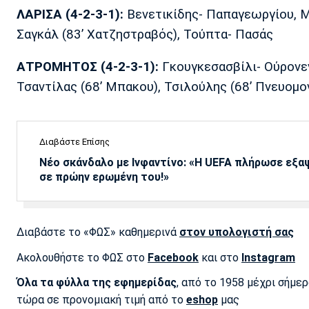
ΛΑΡΙΣΑ (4-2-3-1):
Βενετικίδης- Παπαγεωργίου, Μ
Σαγκάλ (83’ Χατζηστραβός), Τούπτα- Πασάς
ΑΤΡΟΜΗΤΟΣ (4-2-3-1):
Γκουγκεσασβίλι- Ούρονεν
Τσαντίλας (68’ Μπακου), Τσιλούλης (68’ Πνευομο
Διαβάστε Επίσης
Νέο σκάνδαλο με Ινφαντίνο: «Η UEFA πλήρωσε εξ
σε πρώην ερωμένη του!»
Διαβάστε το «ΦΩΣ» καθημερινά
στον υπολογιστή σας
Ακολουθήστε το ΦΩΣ στο
Facebook
και στο
Instagram
Όλα τα φύλλα της εφημερίδας
, από το 1958 μέχρι σήμε
τώρα σε προνομιακή τιμή από το
eshop
μας