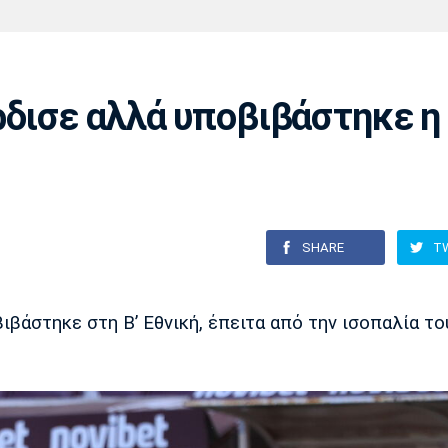
Χάντμπολ
Ηρακλής
Βόλος
Μπορούσια
Παρί Σεν
Ντόρτμουντ
Ζερμέν
ρδισε αλλά υποβιβάστηκε η
Πόρτο
Μπενφίκα
SHARE
T
βιβάστηκε στη Β’ Εθνική, έπειτα από την ισοπαλία το