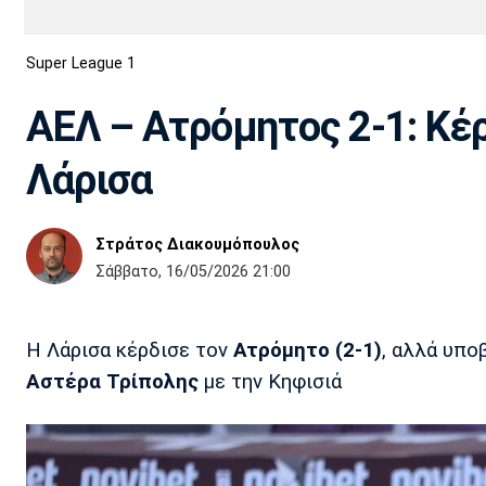
Διεθνή
EuroCup
Super League 1
Euro
Basket League
Απόλλων
Άρης
ΟΦΗ
Παναχαϊκή
Εθνικές Ομάδες
Α2 Μπάσκετ
Σμύρνης
ΑΕΛ – Ατρόμητος 2-1: Κέ
Κύπελλο
FIBA World Cup 2023
Διαιτησία
Λάρισα
Ποδόσφαιρο Γυναικών
Ιωνικός
Κηφισιά
Πανσερραϊκός
Στράτος Διακουμόπουλος
Σάββατο, 16/05/2026 21:00
Η Λάρισα κέρδισε τον
Ατρόμητο (2-1)
, αλλά υπο
Αστέρα Τρίπολης
με την Κηφισιά