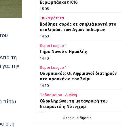
Ευρωμπάσκετ Κ16
15:05
Επικαιρότητα
Βρέθηκε σορός σε σπηλιά κοντά στο
εκκλησάκι των Αγίων Ισιδώρων
του
14:50
Super League 1
Πήρε Νανού ο Ηρακλής
 Από τη
14:40
 για την
Super League 1
Ολυμπιακός: Οι Αφρικανοί διατηρούν
στο προσκήνιο τον Σκίρι
14:30
Ποδόσφαιρο - Διεθνή
ο πίσω
Ολοκληρώνει τη μεταγραφή του
Ντιομαντέ η Νότιγχαμ
14:20
Όλες οι ειδήσεις
Super League 1
σε στη
Παναθηναϊκός: Σε φουλ ρυθμούς ο