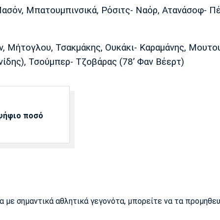
ασόν, Μπατουμπινσικά, Ρόσιτς- Ναόρ, Ατανάσοφ- Πέ
, Μήτογλου, Τσακμάκης, Ουκάκι- Καραμάνης, Μουτο
νίδης), Τσούμπερ- Τζοβάρας (78’ Φαν Βέερτ)
αψήφιο ποσό
ρα με σημαντικά αθλητικά γεγονότα, μπορείτε να τα προμηθε