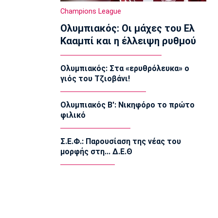
Super League 1
Champions League
Παρουσίασε την τρίτη φανέλα του ο
Ολυμπιακός: Οι μάχες του Ελ
ΟΦΗ (pic)
12:30
Κααμπί και η έλλειψη ρυθμού
Super League 1
Τέλος από την ΑΕΚ ο Αλέξης Δέδες
Ολυμπιακός: Στα «ερυθρόλευκα» ο
12:20
γιός του Τζιοβάνι!
Εθνικές Μπάσκετ
Εθνική Νεανίδων: Με Βουλγαρία για τις
Ολυμπιακός Β': Νικηφόρο το πρώτο
θέσεις 5-6
φιλικό
12:10
Super League 2
Σ.Ε.Φ.: Παρουσίαση της νέας του
Ο Θανάσης Στάικος στο «ΦΩΣ»: «Η
μορφής στη... Δ.Ε.Θ
κουλτούρα του νησιού ξεχωρίζει»
12:00
Επικαιρότητα
Εγκαταλείπουν μαζικά την Αθήνα οι
αδειούχοι
11:50