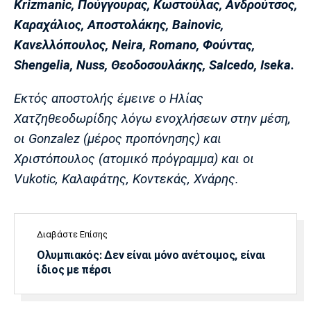
Krizmanic, Πούγγουρας, Κωστούλας, Ανδρούτσος,
Λίβερπουλ
Μάντσεστερ
Γιουβέντους
Σίτι
Καραχάλιος, Αποστολάκης, Bainovic,
Κανελλόπουλος, Neira, Romano, Φούντας,
Shengelia, Nuss, Θεοδοσουλάκης, Salcedo, Iseka.
Ίντερ
Μίλαν
Μπάγερν
Εκτός αποστολής έμεινε ο Ηλίας
Χατζηθεοδωρίδης λόγω ενοχλήσεων στην μέση,
οι Gonzalez (μέρος προπόνησης) και
Χριστόπουλος (ατομικό πρόγραμμα) και οι
Μπορούσια
Παρί Σεν
Μαρσέιγ
Vukotic, Καλαφάτης, Κοντεκάς, Χνάρης.
Ντόρτμουντ
Ζερμέν
Διαβάστε Επίσης
Μονακό
Ερυθρός
Τότεναμ
Ολυμπιακός: Δεν είναι μόνο ανέτοιμος, είναι
Αστέρας
ίδιος με πέρσι