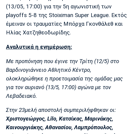
Μουσική
Στήλες
(13/05, 17:00) για την 5η αγωνιστική των
playoffs 5-8 της Stoiximan Super League. Εκτός
Πολιτισμός
Τραγούδια
Πρόγραμμα TV
έμειναν οι τραυματίες Μπόρχα Γκονθάλεθ και
Ιωνικός
Κηφισιά
Πανσερραϊκός
Cine Spot
Ηλίας Χατζηθεοδωρίδης.
Running
Αναλυτικά η ενημέρωση:
Media
Με προπόνηση που έγινε την Τρίτη (12/5) στο
Μπαρτσελόνα
Ρεάλ
Ατλέτικο
Βαρδινογιάννειο Αθλητικό Κέντρο,
Μαδρίτης
Μαδρίτης
Παρασκήνιο
ολοκληρώθηκε η προετοιμασία της ομάδας μας
για τον αυριανό (13/5, 17:00) αγώνα με τον
Λεβαδειακό.
Μάντσεστερ
Τσέλσι
Άρσεναλ
Γιουνάιτεντ
Στην 23μελή αποστολή συμπεριλήφθηκαν οι:
Χριστογεώργος, Lilo, Κατσίκας, Μαρινάκης,
Καινουργιάκης, Αθανασίου, Λαμπρόπουλος,