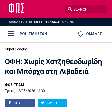
ΔΙΑΒΑΣΤΕ THN
ΕΝΤΥΠΗ ΕΚΔΟΣΗ
ONLINE
ΡΟΗ ΕΙΔΗΣΕΩΝ
ΟΜΑΔΕΣ
Ποδόσφαιρο
Super League 1
ΠΟΔΟΣΦΑΙΡΟ
ΜΠΑΣΚΕΤ
ΟΦΗ: Χωρίς Χατζηθεοδωρίδη
Super League 1
Μπάσκετ
ΒΟΛΕΪ
ΠΟΛΟ
ΣΠΟΡ
και Μπόρχα στη Λιβαδειά
Ολυμπιακός
ΑΕΚ
ΠΑΟΚ
Super League 2
Ελλάδα
Ολυμπιακοί Αγώνες
AUTO-MOTO
PLUS
ΦΩΣ TEAM
Γ Εθνική
Εθνική
Βόλεϊ
Τρίτη, 12/05/2026 14:30
Ελλάδα
EuroLeague
Πόλο
Παναθηναϊκός
Ατρόμητος
Πανιώνιος
SHARE
TWEET
Champions League
ΝΒΑ
Τένις