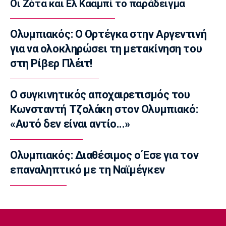
Οι Ζότα και Ελ Κααμπί το παράδειγμα
Τένις
Σάκκαρη: Νικηφόρα πρεμιέρα στο Τορόντο
Ολυμπιακός: Ο Ορτέγκα στην Αργεντινή
07:50
για να ολοκληρώσει τη μετακίνηση του
Επικαιρότητα
στη Ρίβερ Πλέιτ!
Πυρκαγιά: Πολύ υψηλός κίνδυνος εκδήλωσης
σε Αττική, Εύβοια και Βοιωτία
07:35
Ο συγκινητικός αποχαιρετισμός του
Επικαιρότητα
Κωνσταντή Τζολάκη στον Ολυμπιακό:
Καιρός: Αίθριος με υψηλές θερμοκρασίες
«Αυτό δεν είναι αντίο...»
07:20
Επικαιρότητα
Ολυμπιακός: Διαθέσιμος ο Έσε για τον
Εορτολόγιο: Ποιοι γιορτάζουν σήμερα
επαναληπτικό με τη Ναϊμέγκεν
Πέμπτη 6 Αυγούστου
07:05
Μπάσκετ Ελλάδα
ΠΑΟΚ: Επένδυση με Σπανό και Χαραλαμπίδη
00:10