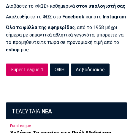
Διαβάστε το «ΦΩΣ» καθημερινά
στον υπολογιστή σας
Πόρτο
Μπενφίκα
Ακολουθήστε το ΦΩΣ στο
Facebook
και στο
Instagram
Όλα τα φύλλα της εφημερίδας
, από το 1958 μέχρι
σήμερα με σημαντικά αθλητικά γεγονότα, μπορείτε να
τα προμηθευτείτε τώρα σε προνομιακή τιμή από το
eshop
μας
Super League 1
ΟΦΗ
Λεβαδειακός
ΤΕΛΕΥΤΑΙΑ
ΝΕΑ
EuroLeague
Χεζόνια: Το «αντίο» στη Ρεάλ Μαδρίτης