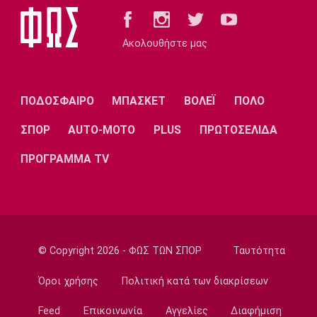
Γ Εθνική
Ιωνικός: «Πακέτο» μεταγραφών στη Νίκαια
Ακολουθήστε μας
23:55
Ποδόσφαιρο - Διεθνή
FIFA: Οι Φιλιππίνες στηρίζουν Ινφαντίνο
ΠΟΔΟΣΦΑΙΡΟ
ΜΠΑΣΚΕΤ
ΒΟΛΕΪ
ΠΟΛΟ
23:35
ΣΠΟΡ
AUTO-MOTO
PLUS
ΠΡΩΤΟΣΕΛΙΔΑ
Conference League
Παναθηναϊκός – ΤΣΣΚΑ 1948 1-1:
ΠΡΟΓΡΑΜΜΑ TV
Προβληματική εικόνα…
23:22
Europa League
Europa League: Η Φερεντσβάρος νίκησε την
Γκόρνικ
© Copyright 2026 - ΦΩΣ ΤΩΝ ΣΠΟΡ
Ταυτότητα
23:18
Όροι χρήσης
Πολιτική κατά των διακρίσεων
Super League 1
Άρης: Πλήγμα με Κουαμέ
Feed
Επικοινωνία
Αγγελίες
Διαφήμιση