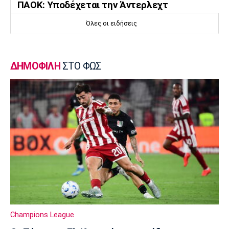
ΠΑΟΚ: Υποδέχεται την Άντερλεχτ
09:05
Όλες οι ειδήσεις
Κολύμβηση
Ευρωπαϊκό Πρωτάθλημα Νέων Γυναικών:
Ήττα της Ελλάδας από την Ολλανδία
ΔΗΜΟΦΙΛΗ
ΣΤΟ ΦΩΣ
08:50
Χάντμπολ
Παπάζογλου: «Βρισκόμαστε σε πολύ καλό
επίπεδο»
08:35
Conference League
Παναθηναϊκός - ΤΣΣΚΑ 1948 1-1: Τα
highlights της αναμέτρησης
08:20
Super League 1
Ολυμπιακός: Στο κάδρο και ο Βίνια
Champions League
08:05