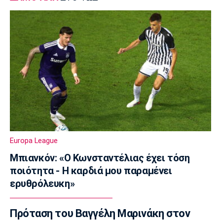
Στίβος
Παγκόσμιο Πρωτάθλημα Κ20: Έκτη θέση για
την Ραφαηλίδου στον τελικό της
σφαιροβολίας
23:11
Super League 2
Διπλή ενίσχυση για την ΑΕΛ
23:00
Ποδόσφαιρο - Διεθνή
Πυραυλική επίθεση της Ρωσίας στο γήπεδο
Europa League
της Τσερνομόρετς
22:58
Μπιανκόν: «Ο Κωνσταντέλιας έχει τόση
ποιότητα - Η καρδιά μου παραμένει
EuroLeague
ερυθρόλευκη»
Ενδιαφέρον της Μάλαγα για Μπόλομποϊ
22:52
Πρόταση του Βαγγέλη Μαρινάκη στον
Στίβος