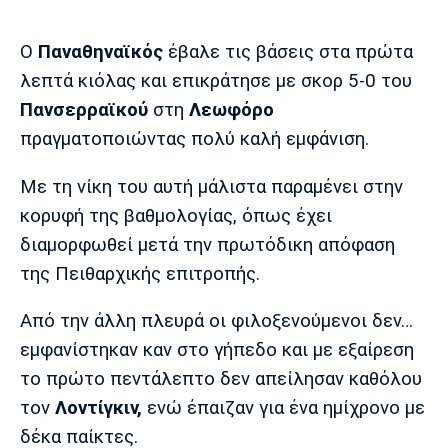
Μουσική
Στήλες
Πολιτισμός
Τραγούδια
Πρόγραμμα TV
Ο
Παναθηναϊκός
έβαλε τις βάσεις στα πρώτα
λεπτά κιόλας και επικράτησε με σκορ 5-0 του
Ιωνικός
Κηφισιά
Πανσερραϊκός
Cine Spot
Πανσερραϊκού
στη
Λεωφόρο
πραγματοποιώντας πολύ καλή εμφάνιση.
Running
Με τη νίκη του αυτή μάλιστα παραμένει στην
Media
κορυφή της βαθμολογίας, όπως έχει
Μπαρτσελόνα
Ρεάλ
Ατλέτικο
Μαδρίτης
Μαδρίτης
διαμορφωθεί μετά την πρωτόδικη απόφαση
Παρασκήνιο
της Πειθαρχικής επιτροπής.
Από την άλλη πλευρά οι φιλοξενούμενοι δεν…
Μάντσεστερ
Τσέλσι
Άρσεναλ
εμφανίστηκαν καν στο γήπεδο και με εξαίρεση
Γιουνάιτεντ
το πρώτο πεντάλεπτο δεν απείλησαν καθόλου
τον
Λοντίγκιν,
ενώ έπαιζαν για ένα ημίχρονο με
δέκα παίκτες.