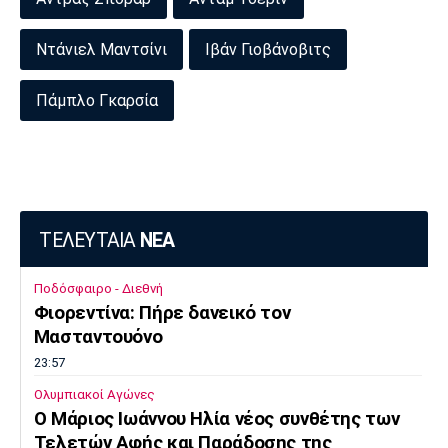
Ντάνιελ Μαντσίνι
Ιβάν Γιοβάνοβιτς
Πάμπλο Γκαρσία
ΤΕΛΕΥΤΑΙΑ
ΝΕΑ
Ποδόσφαιρο - Διεθνή
Φιορεντίνα: Πήρε δανεικό τον
Μασταντουόνο
23:57
Ολυμπιακοί Αγώνες
O Μάριος Ιωάννου Ηλία νέος συνθέτης των
Τελετών Αφής και Παράδοσης της