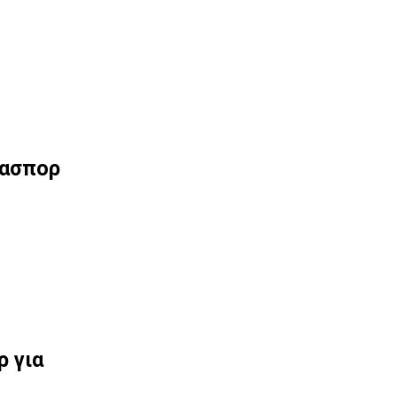
ιασπορ
 για