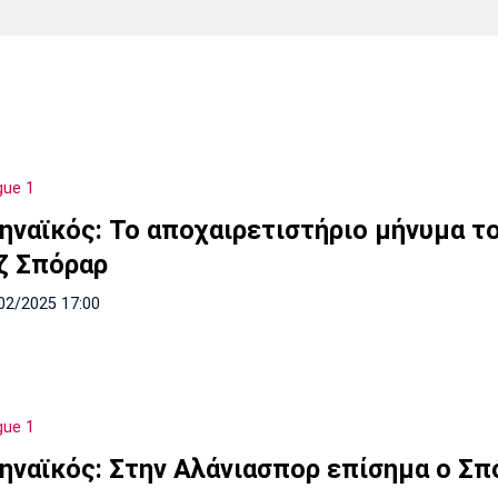
Χάντμπολ
Ηρακλής
Βόλος
Μπορούσια
Παρί Σεν
Ντόρτμουντ
Ζερμέν
gue 1
Πόρτο
Μπενφίκα
ηναϊκός: Το αποχαιρετιστήριο μήνυμα τ
ζ Σπόραρ
02/2025 17:00
gue 1
ηναϊκός: Στην Αλάνιασπορ επίσημα ο Σπ