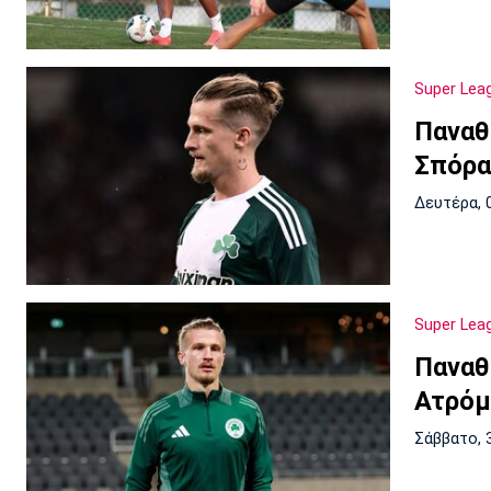
Super Lea
Παναθ
Σπόρα
Δευτέρα, 
Super Lea
Παναθ
Ατρόμ
Σάββατο, 