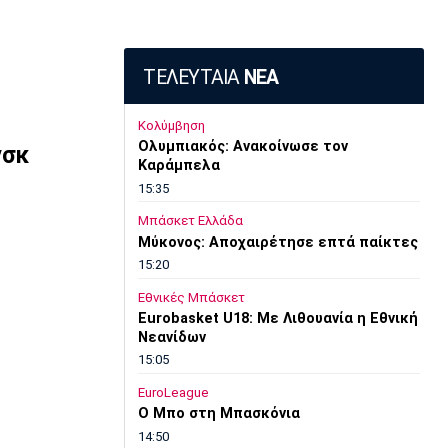
ΤΕΛΕΥΤΑΙΑ
ΝΕΑ
Κολύμβηση
Ολυμπιακός: Ανακοίνωσε τον
νσκ
Καράμπελα
15:35
Μπάσκετ Ελλάδα
Μύκονος: Αποχαιρέτησε επτά παίκτες
15:20
Εθνικές Μπάσκετ
Eurobasket U18: Με Λιθουανία η Εθνική
Νεανίδων
15:05
EuroLeague
Ο Μπο στη Μπασκόνια
14:50