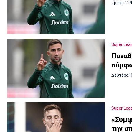
Τρίτη, 11/
Super Lea
Παναθ
σύμφω
Δευτέρα, 
Super Lea
«Συμφ
την α