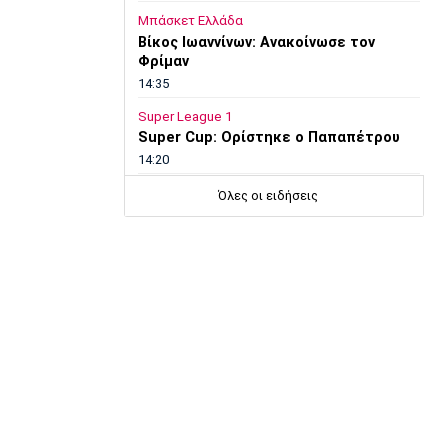
Μπάσκετ Ελλάδα
Βίκος Ιωαννίνων: Ανακοίνωσε τον
Φρίμαν
14:35
Super League 1
Super Cup: Ορίστηκε ο Παπαπέτρου
14:20
Γ Εθνική
Όλες οι ειδήσεις
Λαζάνης: «Στόχος του ΠΑΣ Γιάννινα η
επιστροφή στη Β’ Εθνική»
14:05
Εθνικές Μπάσκετ
Eurobasket U16: Τζάμπολ στα Ιωάννινα
13:50
EuroLeague
Μακάμπι Τελ Αβίβ: Ενισχύθηκε με τον
Μπέικοτ
13:35