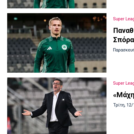
Super Lea
Παναθ
Σπόρα
Παρασκευή
Super Lea
«Μάχη
Τρίτη, 12/