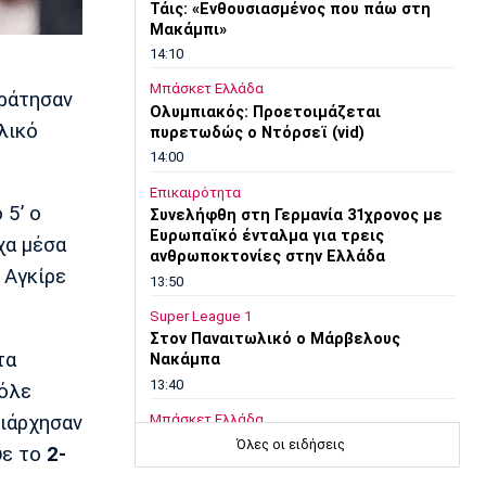
Τάις: «Ενθουσιασμένος που πάω στη
Μακάμπι»
14:10
Μπάσκετ Ελλάδα
κράτησαν
Ολυμπιακός: Προετοιμάζεται
λικό
πυρετωδώς ο Ντόρσεϊ (vid)
14:00
Επικαιρότητα
 5’ ο
Συνελήφθη στη Γερμανία 31χρονος με
Ευρωπαϊκό ένταλμα για τρεις
χα μέσα
ανθρωποκτονίες στην Ελλάδα
 Αγκίρε
13:50
Super League 1
Στον Παναιτωλικό ο Μάρβελους
τα
Νακάμπα
13:40
τόλε
ριάρχησαν
Μπάσκετ Ελλάδα
Το Ελεγκτικό Συνέδριο ακύρωσε τον
Όλες οι ειδήσεις
ψε το
2-
διαγωνισμό για την ενεργειακή
αναβάθμιση του ΣΕΦ!