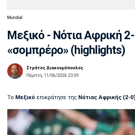
Διεθνή
EuroCup
Mundial
Euro
Basket League
Απόλλων
Άρης
ΟΦΗ
Παναχαϊκή
Εθνικές Ομάδες
Α2 Μπάσκετ
Σμύρνης
Μεξικό - Νότια Αφρική 2-
Κύπελλο
FIBA World Cup 2023
Διαιτησία
«σομπρέρο» (highlights)
Ποδόσφαιρο Γυναικών
Ιωνικός
Κηφισιά
Πανσερραϊκός
Στράτος Διακουμόπουλος
Πέμπτη, 11/06/2026 23:59
Το
Μεξικό
επικράτησε της
Νότιας Αφρικής (2-0