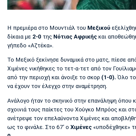
Η πρεμιέρα στο Μουντιάλ του
Μεξικού
εξελίχθηκ
δίκαια με
2-0
της
Νότιας Αφρικής
και αποθεώθηκ
γήπεδο «Αζτέκα».
Το Μεξικό ξεκίνησε δυναμικά στο ματς, πίεσε απ
Χιμένες νικήθηκες το τετ-α-τετ από τον Γουίλιαμ
από την περιοχή και άνοιξε το σκορ
(1-0).
Όλο το 
να έχουν τον έλεγχο στην αναμέτρηση.
Ανάλογο ήταν το σκηνικό στην επανάληψη όπου κ
σχοινιά τους παίκτες του Χούγκο Μπρόος και στο
ανέτρεψε τον επελαύνοντα Χιμένες και αποβλήθη
ως το φινάλε. Στο 67’ ο
Χιμένες
«υποδέχθηκε» τη