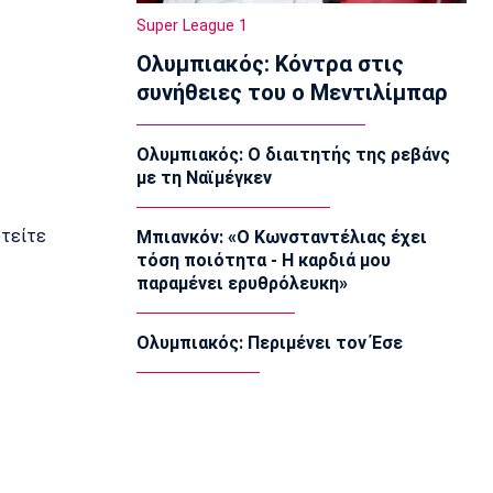
12:00
Super League 1
Επικαιρότητα
Ολυμπιακός: Κόντρα στις
Χωρίς τις αισθήσεις της ανασύρθηκε
53χρονη από ακάλυπτο στη
συνήθειες του ο Μεντιλίμπαρ
Μιχαλακοπούλου
11:50
Ολυμπιακός: Ο διαιτητής της ρεβάνς
Εθνικές Μπάσκετ
με τη Ναϊμέγκεν
Ευρωμπάσκετ Κορασίδων U16:
Πρεμιέρα απόψε για την Ελλάδα
απέναντι στην Ιρλανδία
υτείτε
Μπιανκόν: «Ο Κωνσταντέλιας έχει
11:40
τόση ποιότητα - Η καρδιά μου
παραμένει ερυθρόλευκη»
NBA
«Μη εγγυημένο το συμβόλαιο του Λόνι
Γουόκερ στους Νάγκετς»
Ολυμπιακός: Περιμένει τον Έσε
11:30
Europa League
ΠΑΟΚ: «Δεν πήραμε αυτό που αξίζαμε
- Η ιστορία δεν έχει τελειώσει»
11:15