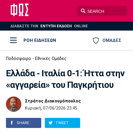
ΔΙΑΒΑΣΤΕ THN
ΕΝΤΥΠΗ ΕΚΔΟΣΗ
ONLINE
ΡΟΗ ΕΙΔΗΣΕΩΝ
ΟΜΑΔΕΣ
Ποδόσφαιρο
Ποδόσφαιρο - Εθνικές Ομάδες
ΠΟΔΟΣΦΑΙΡΟ
ΜΠΑΣΚΕΤ
Ελλάδα - Ιταλία 0-1: Ήττα στην
Super League 1
Μπάσκετ
ΒΟΛΕΪ
ΠΟΛΟ
ΣΠΟΡ
«αγγαρεία» του Παγκρήτιου
Ολυμπιακός
ΑΕΚ
ΠΑΟΚ
Super League 2
Ελλάδα
Ολυμπιακοί Αγώνες
AUTO-MOTO
PLUS
Στράτος Διακουμόπουλος
Γ Εθνική
Εθνική
Βόλεϊ
Κυριακή, 07/06/2026 23:45
Ελλάδα
EuroLeague
Πόλο
Παναθηναϊκός
Ατρόμητος
Πανιώνιος
SHARE
TWEET
Champions League
ΝΒΑ
Τένις