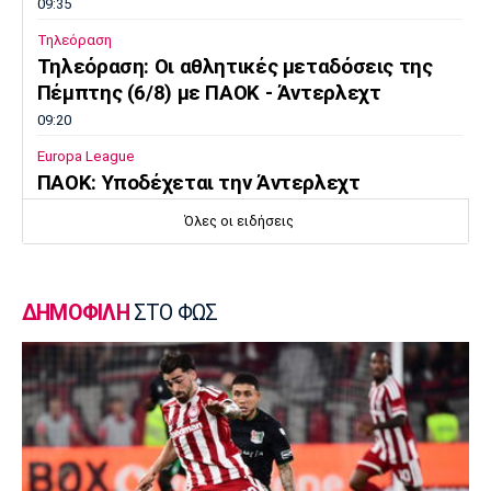
09:35
Τηλεόραση
Τηλεόραση: Οι αθλητικές μεταδόσεις της
Πέμπτης (6/8) με ΠΑΟΚ - Άντερλεχτ
09:20
Europa League
ΠΑΟΚ: Υποδέχεται την Άντερλεχτ
09:05
Όλες οι ειδήσεις
Κολύμβηση
Ευρωπαϊκό Πρωτάθλημα Νέων Γυναικών:
Ήττα της Ελλάδας από την Ολλανδία
ΔΗΜΟΦΙΛΗ
ΣΤΟ ΦΩΣ
08:50
Χάντμπολ
Παπάζογλου: «Βρισκόμαστε σε πολύ καλό
επίπεδο»
08:35
Conference League