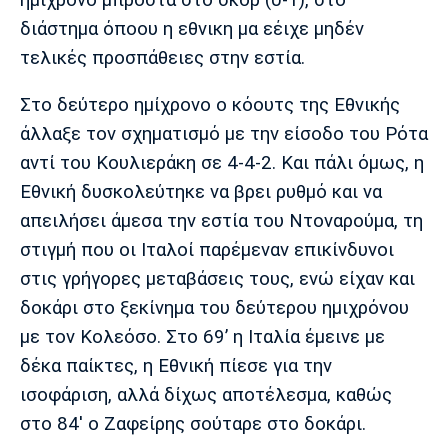
Λίβερπουλ
Μάντσεστερ
Γιουβέντους
Σίτι
διάστημα όποου η εθνικη μα εέιχε μηδέν
τελικές προσπάθειες στην εστία.
Στο δεύτερο ημίχρονο ο κόουτς της Εθνικής
Ίντερ
Μίλαν
Μπάγερν
άλλαξε τον σχηματισμό με την είσοδο του Ρότα
αντί του Κουλιεράκη σε 4-4-2. Και πάλι όμως, η
Εθνική δυσκολεύτηκε να βρει ρυθμό και να
απειλήσει άμεσα την εστία του Ντοναρούμα, τη
Μπορούσια
Παρί Σεν
Μαρσέιγ
στιγμή που οι Ιταλοί παρέμεναν επικίνδυνοι
Ντόρτμουντ
Ζερμέν
στις γρήγορες μεταβάσεις τους, ενώ είχαν και
δοκάρι στο ξεκίνημα του δεύτερου ημιχρόνου
με τον Κολεόσο. Στο 69’ η Ιταλία έμεινε με
Μονακό
Ερυθρός
Τότεναμ
δέκα παίκτες, η Εθνική πίεσε για την
Αστέρας
ισοφάριση, αλλά δίχως αποτέλεσμα, καθώς
στο 84' ο Ζαφείρης σούταρε στο δοκάρι.