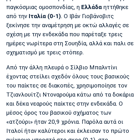
Μουσική
Στήλες
παγκόσμιας ομοσπονδίας, η
Ελλάδα
ηττήθηκε
Πολιτισμός
Τραγούδια
Πρόγραμμα TV
από την
Ιταλία (0-1)
. Ο Ιβάν Γιοβάνοβιτς
ξεκίνησε την αναμέτρηση με οκτώ αλλαγές σε
Ιωνικός
Κηφισιά
Πανσερραϊκός
Cine Spot
σχέση με την ενδεκάδα που παρέταξε τρεις
ημέρες νωρίτερα στη Σουηδία, αλλά και παλι σε
Running
σχηματισμό με τρεις στόπερ.
Media
Από την άλλη πλευρά ο Σίλβιο Μπαλντίνι
Μπαρτσελόνα
Ρεάλ
Ατλέτικο
Μαδρίτης
Μαδρίτης
έχοντας στείλει σχεδόν όλους τους βασικούς
Παρασκήνιο
του παίκτες σε διακοπές, χρησιμοποίησε τον
Τζιανλουίτζι Ντοναρούμα κάτω από τα δοκάρια
και δέκα νεαρούς παίκτες στην ενδεκάδα. Ο
Μάντσεστερ
Τσέλσι
Άρσεναλ
Γιουνάιτεντ
μέσος όρος του βασικού σχήματος των
«ατζούρι» ήταν 20,9 χρόνια. Παρόλα αυτά οι
Ιταλοί ήταν καλύτεροι και έκλεισαν το πρώτο
ημίχρονο μπροστά στο σκορ (0-1), στο