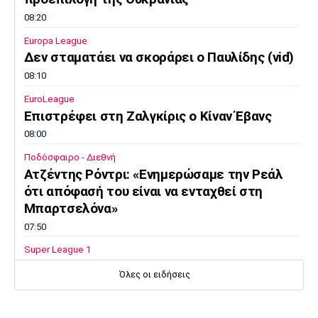
08:20
Europa League
Δεν σταματάει να σκοράρει ο Παυλίδης (vid)
08:10
EuroLeague
Επιστρέφει στη Ζαλγκίρις ο Κίναν Έβανς
08:00
Ποδόσφαιρο - Διεθνή
Ατζέντης Ρόντρι: «Ενημερώσαμε την Ρεάλ
ότι απόφασή του είναι να ενταχθεί στη
Μπαρτσελόνα»
07:50
Super League 1
«Η Λέφσκι Σόφιας απέρριψε πρόταση του
Όλες οι ειδήσεις
Ολυμπιακού για τον Ακράμ Μπουράς»
07:40