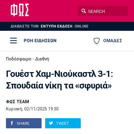
ΔΙΑΒΑΣΤΕ THN
ΕΝΤΥΠΗ ΕΚΔΟΣΗ
ONLINE
ΡΟΗ ΕΙΔΗΣΕΩΝ
ΟΜΑΔΕΣ
Ποδόσφαιρο
Ποδόσφαιρο - Διεθνή
ΠΟΔΟΣΦΑΙΡΟ
ΜΠΑΣΚΕΤ
Γουέστ Χαμ-Νιούκαστλ 3-1:
Super League 1
Μπάσκετ
ΒΟΛΕΪ
ΠΟΛΟ
ΣΠΟΡ
Σπουδαία νίκη τα «σφυριά»
Ολυμπιακός
ΑΕΚ
ΠΑΟΚ
Super League 2
Ελλάδα
Ολυμπιακοί Αγώνες
AUTO-MOTO
PLUS
ΦΩΣ TEAM
Γ Εθνική
Εθνική
Βόλεϊ
Κυριακή, 02/11/2025 19:30
Ελλάδα
EuroLeague
Πόλο
Παναθηναϊκός
Ατρόμητος
Πανιώνιος
SHARE
TWEET
Champions League
ΝΒΑ
Τένις