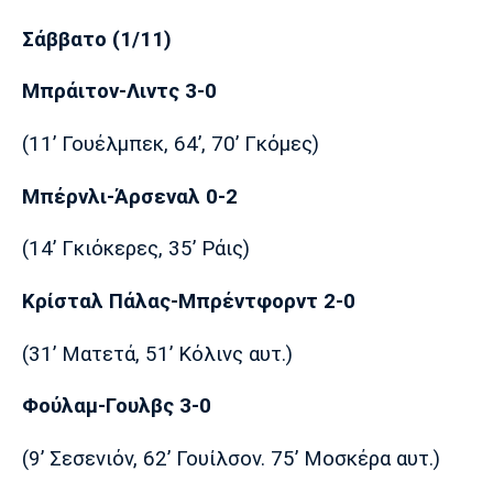
Λίβερπουλ
Μάντσεστερ
Γιουβέντους
Σίτι
Σάββατο (1/11)
Μπράιτον-Λιντς 3-0
Ίντερ
Μίλαν
Μπάγερν
(11’ Γουέλμπεκ, 64’, 70’ Γκόμες)
Μπέρνλι-Άρσεναλ 0-2
(14’ Γκιόκερες, 35’ Ράις)
Μπορούσια
Παρί Σεν
Μαρσέιγ
Ντόρτμουντ
Ζερμέν
Κρίσταλ Πάλας-Μπρέντφορντ 2-0
(31’ Ματετά, 51’ Κόλινς αυτ.)
Μονακό
Ερυθρός
Τότεναμ
Φούλαμ-Γουλβς 3-0
Αστέρας
(9’ Σεσενιόν, 62’ Γουίλσον. 75’ Μοσκέρα αυτ.)