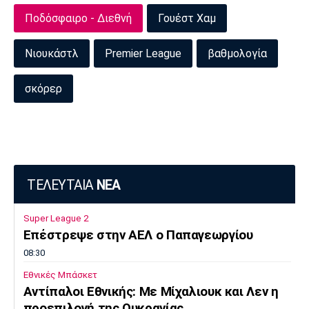
Ποδόσφαιρο - Διεθνή
Γουέστ Χαμ
Νιουκάστλ
Premier League
βαθμολογία
σκόρερ
ΤΕΛΕΥΤΑΙΑ
ΝΕΑ
Super League 2
Επέστρεψε στην ΑΕΛ ο Παπαγεωργίου
08:30
Εθνικές Μπάσκετ
Αντίπαλοι Εθνικής: Με Μίχαλιουκ και Λεν η
προεπιλογή της Ουκρανίας