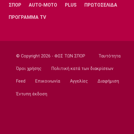
ΣΠΟΡ
AUTO-MOTO
PLUS
ΠΡΩΤΟΣΕΛΙΔΑ
Super League 1
Επιστρέφει αύριο στη Θεσσαλονίκη ο
ΠΡΟΓΡΑΜΜΑ TV
Ηρακλής
23:50
Μπάσκετ Ελλάδα
Επίσημα στον Άρη ο Άνταμ Μοκόκα
23:35
© Copyright 2026 - ΦΩΣ ΤΩΝ ΣΠΟΡ
Ταυτότητα
Europa League
Όροι χρήσης
Πολιτική κατά των διακρίσεων
Μπρούνο: «Δουλέψαμε καλά στην άμυνα»
23:32
Feed
Επικοινωνία
Αγγελίες
Διαφήμιση
Ποδόσφαιρο - Διεθνή
Κακή εβδομάδα για τη βαθμολογία της UEFA
Έντυπη έκδοση
23:23
Γ Εθνική
Αστέρας Βάρης: Νέες προσθήκες στο
ρόστερ
23:20