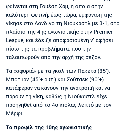
Μουσική
Στήλες
φαίνεται στη Γουέστ Χαμ, η οποία στην
καλύτερη φετινή, έως τώρα, εμφάνιση της
Πολιτισμός
Τραγούδια
Πρόγραμμα TV
νίκησε στο Λονδίνο τη Νιούκαστλ με 3-1, στο
Ιωνικός
Κηφισιά
Πανσερραϊκός
Cine Spot
πλαίσιο της 4ης αγωνιστικής στην Premier
League, και έδειξε αποφασισμένη ν' αφήσει
Running
πίσω της τα προβλήματα, που την
ταλαιπωρούν από την αρχή της σεζόν.
Media
Μπαρτσελόνα
Ρεάλ
Ατλέτικο
Μαδρίτης
Μαδρίτης
Τα «σφυριά» με τα γκολ των Πακετά (35'),
Παρασκήνιο
Μπότμαν (45'+ αυτ.) και Σούτσεκ (90'+)
κατάφεραν να κάνουν την ανατροπή και να
πάρουν τη νίκη, καθώς η Νιούκαστλ είχε
Μάντσεστερ
Τσέλσι
Άρσεναλ
Γιουνάιτεντ
προηγηθεί από το 4ο κιόλας λεπτό με τον
Μέρφι.
Το προφίλ της 10ης αγωνιστικής