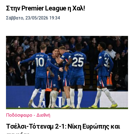
Στην Premier League η Χαλ!
Σάββατο, 23/05/2026 19:34
Ποδόσφαιρο - Διεθνή
Τσέλσι-Τότεναμ 2-1: Νίκη Ευρώπης και