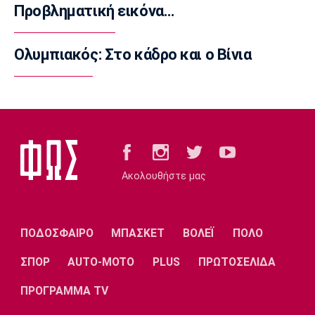
Νεανίδων
Προβληματική εικόνα…
15:05
EuroLeague
Ολυμπιακός: Στο κάδρο και ο Βίνια
Ο Μπο στη Μπασκόνια
14:50
Μπάσκετ Ελλάδα
Βίκος Ιωαννίνων: Ανακοίνωσε τον Φρίμαν
14:35
Super League 1
Super Cup: Ορίστηκε ο Παπαπέτρου
Ακολουθήστε μας
14:20
Γ Εθνική
Λαζάνης: «Στόχος του ΠΑΣ Γιάννινα η
ΠΟΔΟΣΦΑΙΡΟ
ΜΠΑΣΚΕΤ
ΒΟΛΕΪ
ΠΟΛΟ
επιστροφή στη Β’ Εθνική»
ΣΠΟΡ
AUTO-MOTO
PLUS
ΠΡΩΤΟΣΕΛΙΔΑ
14:05
ΠΡΟΓΡΑΜΜΑ TV
Εθνικές Μπάσκετ
Eurobasket U16: Τζάμπολ στα Ιωάννινα