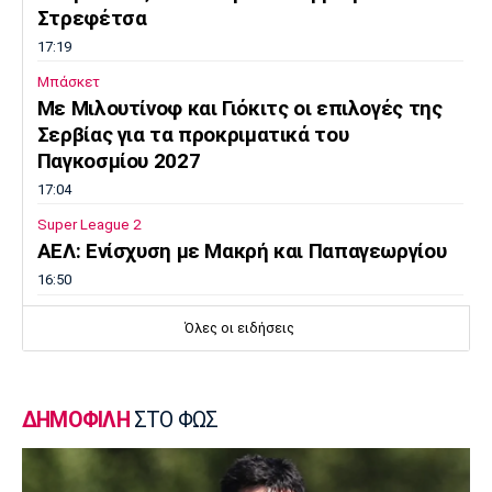
Στρεφέτσα
17:19
Μπάσκετ
Mε Μιλουτίνοφ και Γιόκιτς οι επιλογές της
Σερβίας για τα προκριματικά του
Παγκοσμίου 2027
17:04
Super League 2
AEΛ: Ενίσχυση με Μακρή και Παπαγεωργίου
16:50
Super League 1
Όλες οι ειδήσεις
Λιβάι Γκαρσία: «Θα ζήσουμε σπουδαίες
στιγμές»
16:35
ΔΗΜΟΦΙΛΗ
ΣΤΟ ΦΩΣ
Ποδόσφαιρο - Διεθνή
Αρτέτα: «Οι παίκτες ήταν έξαλλοι μετά την
ήττα από τη Μπέτις»