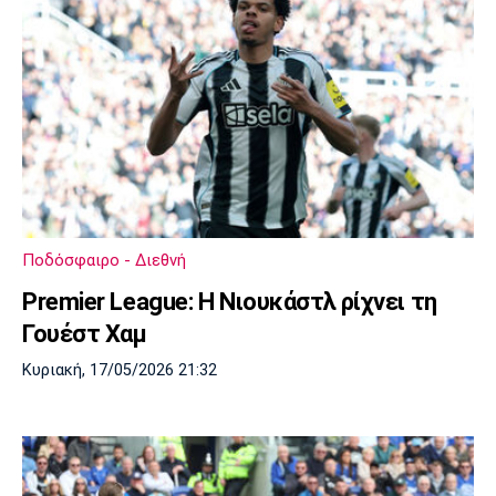
Ποδόσφαιρο - Διεθνή
Premier League: Η Νιουκάστλ ρίχνει τη
Γουέστ Χαμ
Κυριακή, 17/05/2026 21:32