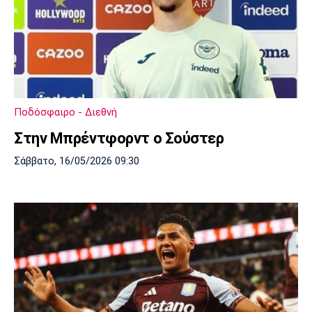
Ποδόσφαιρο - Διεθνή
Στην Μπρέντφορντ ο Σούστερ
Σάββατο, 16/05/2026 09:30