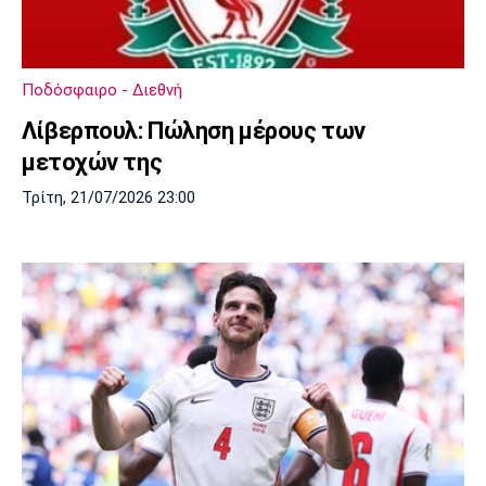
Europa League
Α Γυναικών
Σπορ
Αστέρας
ΠΑΣ Γιάννινα
Λεβαδειακός
Τρίπολης
Ποδόσφαιρο - Διεθνή
Conference League
Champions League
Στίβος
Auto-Moto
Λίβερπουλ: Πώληση μέρους των
μετοχών της
Διεθνή
Κύπελλο
Γυμναστική
Αυτοκίνητο
Tech
Παναιτωλικός
Λαμία
ΑΕΛ
Τρίτη, 21/07/2026 23:00
Euro
EuroCup
Κολύμβηση
Formula 1
Gaming
Plus
Εθνικές Ομάδες
Basket League
Χάντμπολ
Μοτοσυκλέτα
Gadgets
Θέατρο
Blogs
Κύπελλο
Α2 Μπάσκετ
Smartphones
Σινεμά
Η Εφημερίδα
Απόλλων
Άρης
ΟΦΗ
Σμύρνης
Διαιτησία
FIBA World Cup 2023
Ευ ζην
Πρωτοσέλιδα
Ποδόσφαιρο Γυναικών
Βιβλίο
Έντυπη έκδοση
Παναχαϊκή
Ηρακλής
Βόλος