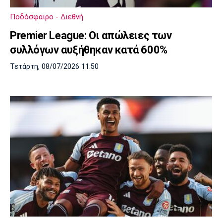
Λίβερπουλ
Μάντσεστερ
Γιουβέντους
Σίτι
Ποδόσφαιρο - Διεθνή
Premier League: Οι απώλειες των
συλλόγων αυξήθηκαν κατά 600%
Ίντερ
Μίλαν
Μπάγερν
Τετάρτη, 08/07/2026 11:50
Μπορούσια
Παρί Σεν
Μαρσέιγ
Ντόρτμουντ
Ζερμέν
Μονακό
Ερυθρός
Τότεναμ
Αστέρας