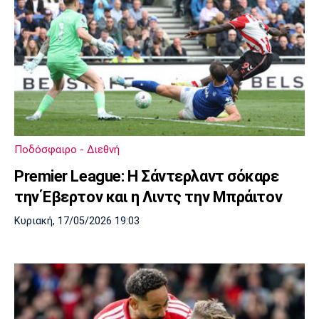
Ποδόσφαιρο - Διεθνή
Premier League: Η Σάντερλαντ σόκαρε
την Έβερτον και η Λιντς την Μπράιτον
Κυριακή, 17/05/2026 19:03