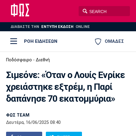
ΔΙΑΒΑΣΤΕ THN
ΕΝΤΥΠΗ ΕΚΔΟΣΗ
ONLINE
ΡΟΗ ΕΙΔΗΣΕΩΝ
ΟΜΑΔΕΣ
Ποδόσφαιρο
Ποδόσφαιρο - Διεθνή
ΠΟΔΟΣΦΑΙΡΟ
ΜΠΑΣΚΕΤ
Σιμεόνε: «Όταν ο Λουίς Ενρίκε
Super League 1
Μπάσκετ
ΒΟΛΕΪ
ΠΟΛΟ
ΣΠΟΡ
χρειάστηκε εξτρέμ, η Παρί
Ολυμπιακός
ΑΕΚ
ΠΑΟΚ
Super League 2
Ελλάδα
Ολυμπιακοί Αγώνες
δαπάνησε 70 εκατομμύρια»
AUTO-MOTO
PLUS
Γ Εθνική
Εθνική
Βόλεϊ
ΦΩΣ TEAM
Ελλάδα
EuroLeague
Πόλο
Παναθηναϊκός
Ατρόμητος
Πανιώνιος
Δευτέρα, 16/06/2025 08:40
Champions League
ΝΒΑ
Τένις