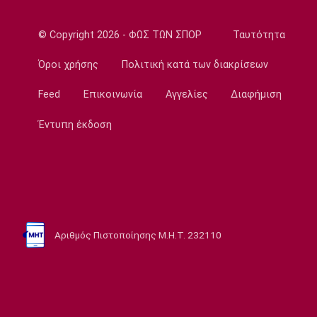
23:32
Εθνικές Μπάσκετ
© Copyright 2026 - ΦΩΣ ΤΩΝ ΣΠΟΡ
Ταυτότητα
Προδρομίδη: «Ήταν θέμα εγωισμού»
Όροι χρήσης
Πολιτική κατά των διακρίσεων
23:20
Στίβος
Feed
Επικοινωνία
Αγγελίες
Διαφήμιση
Παγκόσμιο Πρωτάθλημα Κ20: Ατομικό ρεκόρ
η Γέρου, το πάλεψε η Πάσιου
Έντυπη έκδοση
23:08
Ποδόσφαιρο - Διεθνή
Παρί Σεν Ζερμέν: Ισόπαλο το φιλικό με τη
Μάντσεστερ Γιουνάιτεντ
22:55
Αριθμός Πιστοποίησης Μ.Η.Τ. 232110
Ποδόσφαιρο - Διεθνή
Σκωτία: «Δύο στα δύο» η Σεντ Μίρεν, πρώτη
νίκη για Νταντί
22:40
Επικαιρότητα