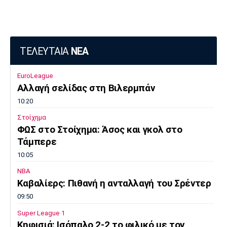
Πόρτο
Μπενφίκα
ΤΕΛΕΥΤΑΙΑ
ΝΕΑ
EuroLeague
Αλλαγή σελίδας στη Βιλερμπάν
10:20
Στοίχημα
ΦΩΣ στο Στοίχημα: Άσος και γκολ στο
Τάμπερε
10:05
NBA
Καβαλίερς: Πιθανή η ανταλλαγή του Σρέντερ
09:50
Super League 1
Κηφισιά: Ισόπαλο 2-2 το φιλικό με τον