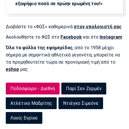
Λίβερπουλ
Μάντσεστερ
Γιουβέντους
εξαψήφιο ποσό σε πρώην ερωμένη του!»
Σίτι
Διαβάστε το «ΦΩΣ» καθημερινά
στον υπολογιστή σας
Ίντερ
Μίλαν
Μπάγερν
Ακολουθήστε το ΦΩΣ στο
Facebook
και στο
Instagram
Όλα τα φύλλα της εφημερίδας
, από το 1958 μέχρι
σήμερα με σημαντικά αθλητικά γεγονότα, μπορείτε να
τα προμηθευτείτε τώρα σε προνομιακή τιμή από το
eshop
μας
Μπορούσια
Παρί Σεν
Μαρσέιγ
Ντόρτμουντ
Ζερμέν
Ποδόσφαιρο - Διεθνή
Παρί Σεν Ζερμέν
Ατλέτικο Μαδρίτης
Ντιέγκο Σιμεόνε
Μονακό
Ερυθρός
Τότεναμ
Αστέρας
Λουίς Ενρίκε