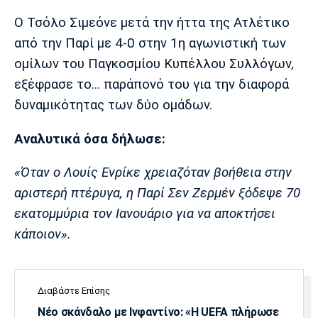
Μουσική
Στήλες
Ο Τσόλο Σιμεόνε μετά την ήττα της Ατλέτικο
Πολιτισμός
Τραγούδια
Πρόγραμμα TV
από την Παρί με 4-0 στην 1η αγωνιστική των
Ιωνικός
Κηφισιά
Πανσερραϊκός
ομίλων του Παγκοσμίου Κυπέλλου Συλλόγων,
Cine Spot
εξέφρασε το... παράπονό του για την διαφορά
δυναμικότητας των δύο ομάδων.
Running
Αναλυτικά όσα δήλωσε:
Media
Μπαρτσελόνα
Ρεάλ
Ατλέτικο
Μαδρίτης
Μαδρίτης
«Όταν ο Λουίς Ενρίκε χρειαζόταν βοήθεια στην
Παρασκήνιο
αριστερή πτέρυγα, η Παρί Σεν Ζερμέν ξόδεψε 70
εκατομμύρια τον Ιανουάριο για να αποκτήσει
κάποιον».
Μάντσεστερ
Τσέλσι
Άρσεναλ
Γιουνάιτεντ
Διαβάστε Επίσης
Νέο σκάνδαλο με Ινφαντίνο: «Η UEFA πλήρωσε