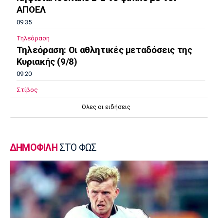
ΑΠΟΕΛ
09:35
Τηλεόραση
Τηλεόραση: Οι αθλητικές μεταδόσεις της
Κυριακής (9/8)
09:20
Στίβος
Παγκόσμιο Πρωτάθλημα Κ20: Πέμπτος ο
Όλες οι ειδήσεις
Αλιβιζάτος, ένατος ο Κουλούρης
09:05
Ποδόσφαιρο Γυναικών
ΔΗΜΟΦΙΛΗ
ΣΤΟ ΦΩΣ
Μπραν - ΠΑΟΚ 3-2: Τα highlights της
αναμέτρησης
08:50
Super League 2
Νίκη Βόλου: Νικηφόρο το φιλικό επί του
Σαρακηνού